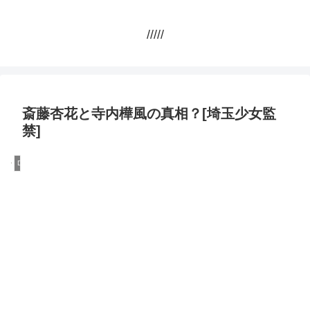
/////
斎藤杏花と寺内樺風の真相？[埼玉少女監
禁]
DQN