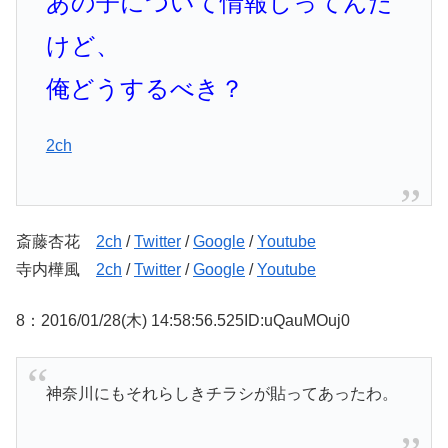
あの子について情報しってんだ
けど、
俺どうするべき？
2ch
斎藤杏花
2ch
/
Twitter
/
Google
/
Youtube
寺内樺風
2ch
/
Twitter
/
Google
/
Youtube
8：2016/01/28(木) 14:58:56.525ID:uQauMOuj0
神奈川にもそれらしきチラシが貼ってあったわ。