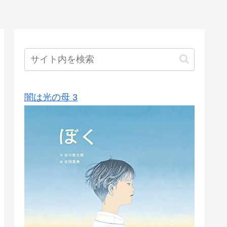
闇は光の母 3