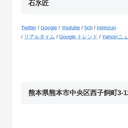
石氷匠
Twitter
/
Google
/
Youtube
/
5ch
/
mimizun
/
リアルタイム
/
Google トレンド
/
Yahoo!ニ
熊本県熊本市中央区西子飼町3-1