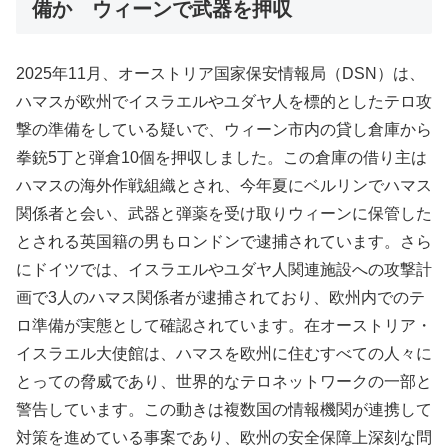
備か ウィーンで武器を押収
2025年11月、オーストリア国家保安情報局（DSN）は、
ハマスが欧州でイスラエルやユダヤ人を標的としたテロ攻
撃の準備をしている疑いで、ウィーン市内の貸し倉庫から
拳銃5丁と弾倉10個を押収しました。この倉庫の借り主は
ハマスの海外作戦組織とされ、今年夏にベルリンでハマス
関係者と会い、武器と弾薬を受け取りウィーンに保管した
とされる英国籍の男もロンドンで逮捕されています。さら
にドイツでは、イスラエルやユダヤ人関連施設への攻撃計
画で3人のハマス関係者が逮捕されており、欧州内でのテ
ロ準備が実態として確認されています。在オーストリア・
イスラエル大使館は、ハマスを欧州に住むすべての人々に
とっての脅威であり、世界的なテロネットワークの一部と
警告しています。この動きは複数国の情報機関が連携して
対策を進めている事案であり、欧州の安全保障上深刻な問