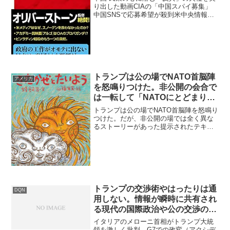
り出した動画CIAの「中国スパイ募集」
中国SNSで応募希望が殺到米中央情報局
（CIA）が2025年05月1日に中国語で公開
した「中国高官向けスパイ募集動画」
は、中国共産党政権への不満を持つ官僚
や関係者...
トランプは公の場でNATO首脳陣
アメリカ
を怒鳴りつけた。非公開の会合で
は一転して「NATOにとどまりた
い」と発言
トランプは公の場でNATO首脳陣を怒鳴り
つけた。だが、非公開の場では全く異な
るストーリーがあった提示されたテキス
トは、2026年7月にアンカラで開催された
NATOサミットにおけるトランプ米大統領
の動向を報じるPOLITICOの記事です。公
の...
トランプの交渉術やはったりは通
DQN
用しない。情報が瞬時に共有され
る現代の国際政治や公の交渉の場
では
イタリアのメローニ首相がトランプ大統
領を激しく批判、G7での政変（アクシデ