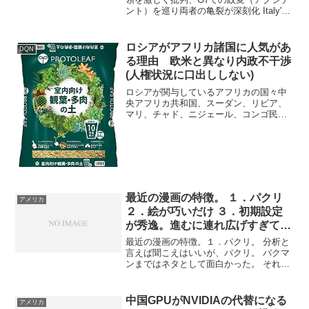
ント）を巡り両者の亀裂が深刻化 Italy's
Meloni unloads on Trump as fracture
grows over G7 incidentフ...
ロシアがアフリカ諸国に人気があ
DQN
る理由 欧米と異なり内政不干渉
(人権状況に口出ししない)
ロシアが関与しているアフリカの国々中
央アフリカ共和国、スーダン、リビア、
マリ、チャド、ニジェール、コンゴ民主
共和国、ガーナ、ジンバブエ、ボツワ
ナ、マダガスカル、アンゴラ、ギニア、
ギニアビサウ、モザンビーク、ナイジェ
リア、エチオピア、タンザニ...
最近の漫画の特徴。 １．パクリ
アメリカ
２．絵が巧いだけ ３．初期設定
が秀逸。進むに連れ広げすぎてつ
まらなくなる
最近の漫画の特徴。１．パクリ。 分析と
言えば聞こえはいいが、パクリ。 バクマ
ンまではネタとして面白かった。 それ以
降は完全に売れる手法を真似ているだ
け。 最近だとタイトルまで法則性があ
る。２．絵が巧いだけ。 1巻目で挫折す
中国GPUがNVIDIAの代替になる
アメリカ
るのが絵だけの漫画...