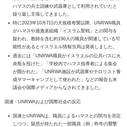
ハマスの兵士訓練や武器庫として利用されていたと
繰り返し主張してきました。
特に2023年10月7日の大規模奇襲以降、UNRWA職員
がハマスや過激派組織「イスラム聖戦」との関与を
疑われ、教師を含む約190人の職員が関連している可
能性があるとイスラエル情報当局は発表しました。
過去には「UNRWA職員がイスラエルの公共バスに火
炎瓶を投げた」「学校内でハマス指導者による集会
が開かれた」「UNRWA施設が武器庫やテロリスト養
成サマーキャンプとして使われた」などの報告も米
議会や国際メディアからなされてきました。
国連・UNRWAおよび国際社会の反応
国連とUNRWAは、職員によるハマスとの関与を否定
しつつ、疑惑が持たれた一部職員（例：昨年の襲撃