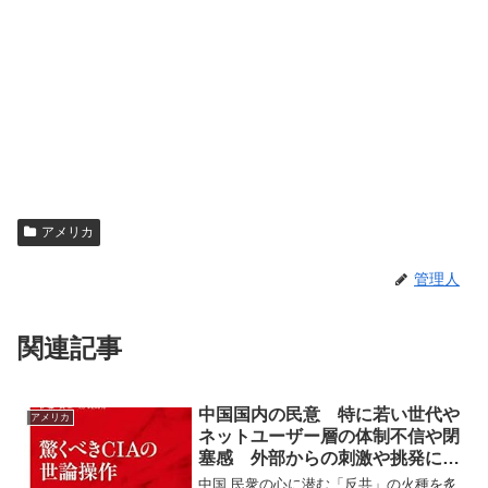
アメリカ
管理人
関連記事
中国国内の民意 特に若い世代や
アメリカ
ネットユーザー層の体制不信や閉
塞感 外部からの刺激や挑発によ
って表面化する可能性
中国 民衆の心に潜む「反共」の火種を炙