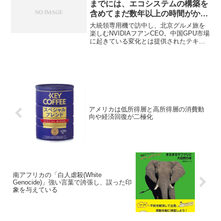
までには、エコシステムの構築を
含めてまだ数年以上の時間がかか
る
大統領専用機で訪中し、北京グルメ旅を
楽しむNVIDIAフアンCEO。中国GPU市場
に起きている変化とは提供されたテキス
トによると、中国のGPU市場では、米国
による輸出制限や中国政府の国産優遇方
針を背景に、NVIDIA製品からの脱却が進
んでい...
アメリカは低所得層と高所得層の消費動
向や経済回復が二極化
南アフリカの「白人虐殺(White
Genocide)」強い言葉で誇張し、誤った印
象を与えている