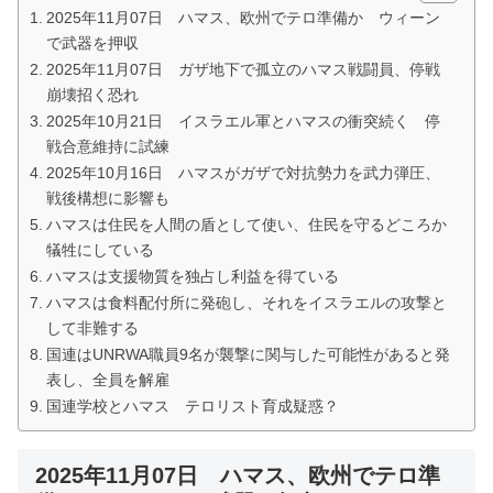
2025年11月07日 ハマス、欧州でテロ準備か ウィーン
で武器を押収
2025年11月07日 ガザ地下で孤立のハマス戦闘員、停戦
崩壊招く恐れ
2025年10月21日 イスラエル軍とハマスの衝突続く 停
戦合意維持に試練
2025年10月16日 ハマスがガザで対抗勢力を武力弾圧、
戦後構想に影響も
ハマスは住民を人間の盾として使い、住民を守るどころか
犠牲にしている
ハマスは支援物質を独占し利益を得ている
ハマスは食料配付所に発砲し、それをイスラエルの攻撃と
して非難する
国連はUNRWA職員9名が襲撃に関与した可能性があると発
表し、全員を解雇
国連学校とハマス テロリスト育成疑惑？
2025年11月07日 ハマス、欧州でテロ準