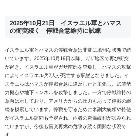
2025年10月21日 イスラエル軍とハマス
の衝突続く 停戦合意維持に試練
イスラエル軍とハマスの停戦合意は非常に脆弱な状態で続
いています。2025年10月19日以降、ガザ地区で再び衝突
が起き、イスラエル軍がガザ南部を空爆し、ハマスの攻撃
によりイスラエル兵2人が死亡する事態となりました。イ
スラエルはハマスが停戦合意に違反したと主張し、武装勢
力拠点や地下トンネルを攻撃しました。一方で停戦維持の
意向は示しており、アメリカからの圧力もあって停戦の継
続を模索しています。停戦を守るために米副大統領や特使
がイスラエル訪問も予定され、両者の緊張緩和が試みられ
ていますが、今後も衝突再燃の危険が続く困難な状況で
す。