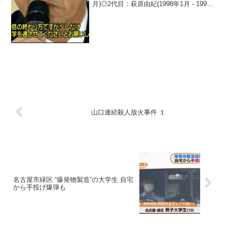
月)◎2代目：萩原由紀(1998年1月 - 1998
年06月)△3代目：柳明日香(1998年07月 -
2000年12月)◎4代目：永田杏奈(2001年...
山口連続殺人放火事件 １
名古屋市緑区 “爆発物製造”の大学生 自宅
から手投げ爆弾も