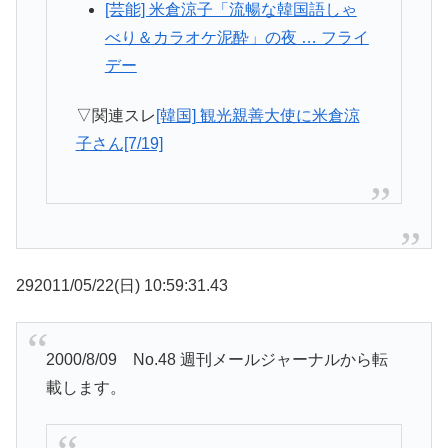
[芸能] 米倉涼子「流暢な韓国語しゃ
べり＆カラオケ泥酔」の夜 … フライ
デー
▽関連スレ
[韓国] 観光親善大使に米倉涼
子さん[7/19]
292011/05/22(日) 10:59:31.43
2000/8/09 No.48 週刊メールジャーナルから転
載します。