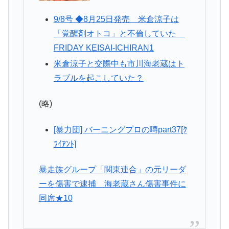
9/8号 ◆8月25日発売 米倉涼子は
「覚醒剤オトコ」と不倫していた
FRIDAY KEISAI-ICHIRAN1
米倉涼子と交際中も市川海老蔵はト
ラブルを起こしていた？
(略)
[暴力団] バーニングプロの噂part37[ｸ
ﾗｲｱﾝﾄ]
暴走族グループ「関東連合」の元リーダ
ーを傷害で逮捕 海老蔵さん傷害事件に
同席★10