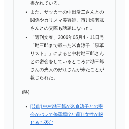
書かれている。
また、サッカーの中田浩二さんとの
関係やカリスマ美容師、市川海老蔵
さんとの交際も話題になった。
「週刊文春」2006年05月4・11日号
「勘三郎まで載った米倉涼子「黒革
リスト」」によると中村勘三郎さん
との密会をしているところに勘三郎
さんの夫人の好江さんが来たことが
報じられた。
(略)
[芸能] 中村勘三郎が米倉涼子との密
会がバレて修羅場!?と週刊女性が報
じるも否定