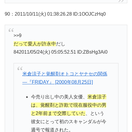
90：2011/10/11(火) 01:38:26.28 ID:1OOJCzHq0
>>9
だって愛人が許永中
だし
842011/05/24(火) 05:05:52.51 ID:ZBsHg3Ai0
米倉涼子と覚醒剤オトコとヤナセの関係
—『FRIDAY』 [2000年08月25日]
今売り出し中の美人女優、
米倉涼子
は、覚醒剤と詐欺で現在服役中の男
と2年前まで交際していた
、という
彼女にとって初のスキャンダルが今
週号で報道された。