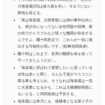
川海老蔵(35)は後ろ盾を失い、今までにない
窮地を迎える。
「実は海老蔵、元朝青龍には例の事件以外に
も、表沙汰になってない女性問題や喧嘩、夜
の街でのトラブルなど様々な醜聞が存在する
んですよ。團十郎死去で、これらが一気に噴
出する可能性が高いです」(歌舞伎関係者)
團十郎はこれまで、長男の醜聞を体を張って
守ってきたようだが…。
「海老蔵に弄ばれて復讐したいと思っている
女性は多いと聞く。そんな子達がマスコミに
喋る事も考えられ、そうなれば海老蔵は一気
に火達磨になるかも、これは元横綱朝青龍に
もいえる」と同関係者は予告する。
海老蔵には来月にも、後継者となる第２子の