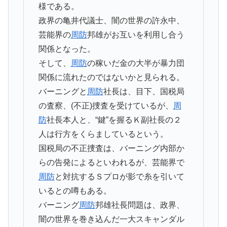
様である。
政界の亀井代議士、闇の世界の許永中、
芸能界の
周防
邦雄がお互いを利用し合う
関係となった。
そして、
周防
の稼いだ金の大半が暴力団
関係に流れたのではないかと見られる。
バーニングと
周防
社長は、目下、国税局
の査察、(不正)捜査を受けているが、
周
防
社長本人と、“鍵”を握るＫ副社長の２
人は行方をくらましているという。
国税局の不正捜査は、バーニング内部か
らの告発によるといわれるが、芸能界で
周防
と対抗するＳプロが影で糸を引いて
いるとの噂もある。
バーニング
周防
邦雄社長問題は、政界、
闇の世界を巻き込んだ一大スキャンダル