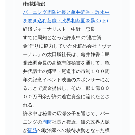
(転載開始)
バーニング
周防
社長と亀井静香・許永中
を巻き込む芸能・政界相姦図を暴く(下)
経済ジャーナリスト 中野 忠良
すでに周知となった許永中の“逃亡資
金”作りに協力していた化粧品会社「ヴァ
ーナル」の太田勝社長は、亀井静香自民
党政調会長の高橋志郎秘書を通じて、亀
井代議士の郷里・尾道市の市制１００周
年の記念イベント映画のスポンサーにな
ることで資金提供し、その一部１億８０
００万円余が許の逃亡資金に流れたとさ
れる。
許永中は秘書の広瀬公子を通じて、バー
ニングの
周防
社長と接近、彼の政界人脈
が
周防
の政治家への接待攻勢となった模