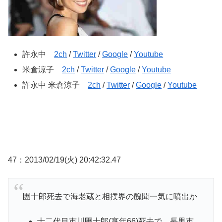
許永中
2ch
/
Twitter
/
Google
/
Youtube
米倉涼子
2ch
/
Twitter
/
Google
/
Youtube
許永中 米倉涼子
2ch
/
Twitter
/
Google
/
Youtube
47：2013/02/19(火) 20:42:32.47
團十郎死去で海老蔵と相撲界の醜聞一気に噴出か
十二代目市川團十郎(享年66)死去で、長男市