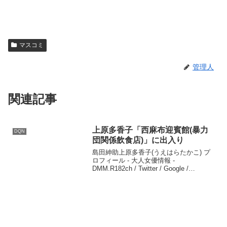
マスコミ
管理人
関連記事
上原多香子「西麻布迎賓館(暴力
DQN
団関係飲食店)」に出入り
島田紳助上原多香子(うえはらたかこ) プ
ロフィール - 大人女優情報 -
DMM.R182ch / Twitter / Google /
Youtube 上原多香子関連画像トルコ ベ
リーダンス ベリーダンスの心にふれる
SPEED上原多香子が...