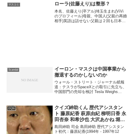
ローラ(佐藤えり)は整形？
マスコミ
本名、佐藤えり(卒アル)埼玉生まれ(ViVi
のプロフィール)母親、中国人(父親の再婚
相手)英語は話せない父親は２回も日本で
逮捕されてる昔のローラ(見た目が完全に
インド人)2ch昔のローラって見た目が完
全にインド人だよなローラは母親がロシ
ア人...
イーロン・マスクは中国事業から
Scandal
撤退するのかしないのか
ウォール・ストリート・ジャーナル紙報
道：テスラがSpaceXとの取引に先立ち、
中国部門の売却を検討 Tesla Weighs
China Unit Sale Ahead of SpaceX Deal,
WSJ Says (2)、Tesla ...
クイズ紳助くん 歴代アシスタン
DQN
ト 藤原紀香 萩原由紀 柳明日香 永
田杏奈 和希沙也 大沢あかね 堀友
理子
島田紳助 司会 島田紳助 歴代アシスタン
ト初代：藤原紀香(1994年 - 1997年12