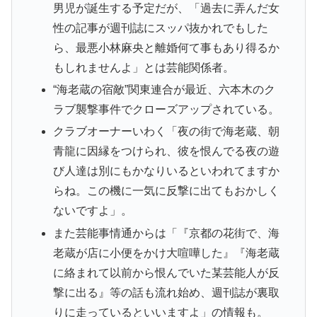
男児が誕生する予定だが、「過去に弄んだ女
性の記事が週刊誌にスッパ抜かれでもした
ら、最悪小林麻央と離婚何て事もあり得るか
もしれませんよ」とは芸能関係者。
“海老蔵の宿敵”関東連合が最近、六本木のク
ラブ襲撃事件でクローズアップされている。
クラブオーナーいわく「夜の街で海老蔵、朝
青龍に因縁をつけられ、彼を恨んでる夜の遊
び人達は別にもかなりいるといわれてますか
らね。この機に一気に反撃に出てもおかしく
ないですよ」。
また芸能事情通からは「『京都の花街で、海
老蔵が店に小便をかけ大喧嘩した』『海老蔵
に絡まれて以前から恨んでいた某芸能人が反
撃に出る』等の話も流れ始め、週刊誌が裏取
りに走っているといいますよ」の情報も。