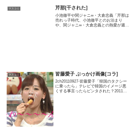
芹那[干された]
マスコミ
小池徹平や関ジャニ∞・大倉忠義「芹那は
売れっ子時代、小池徹平とのお泊まり
や、関ジャニ∞・大倉忠義との熱愛が週刊
誌でスクープされました。Google トレン
ド / リアルタイム / Twitter / Google /
Youtube大手芸能...
皆藤愛子 ぶっかけ画像[コラ]
マスコミ
2ch20110927-皆藤愛子「韓国のタクシー
に乗ったら」テレビで韓国のイメージ悪
くする事言ったらビンタされた？2011年
10月01日※その後、激怒したフジ在日半
島人社員にビンタされたといわれる写真
(真偽不明)フジテレビ入社試験の際、面
接...