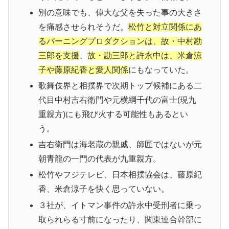
別の意味でも、偉大な父を失った事の大きさ
を痛感させられそうだ。
松竹と対立関係にあ
るバーニングプロダクションは、故・中村勘
三郎を支援
、
故・勘三郎と許永中は、米倉涼
子や藤原紀香と愛人関係
にもなっていた。
歌舞伎界と相撲界で次期トップ候補にある二
代目中村吉右衛門や元横綱千代の富士(現九
重親方)にも飛び火する可能性もあるとい
う。
吉右衛門は海老蔵の親戚、師匠ではないが元
朝青龍の一門の代表が九重親方。
松竹やフジテレビ、日本相撲協会は、藤原紀
香、米倉涼子を快く思っていない。
３社が、イトマン事件の許永中受刑者に乗っ
取られらる寸前になったり、関東連合幹部に