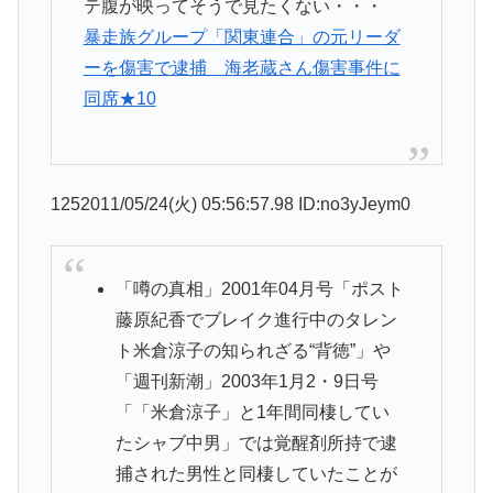
テ腹が映ってそうで見たくない・・・
暴走族グループ「関東連合」の元リーダ
ーを傷害で逮捕 海老蔵さん傷害事件に
同席★10
1252011/05/24(火) 05:56:57.98 ID:no3yJeym0
「噂の真相」2001年04月号「ポスト
藤原紀香でブレイク進行中のタレン
ト米倉涼子の知られざる“背徳”」や
「週刊新潮」2003年1月2・9日号
「「米倉涼子」と1年間同棲してい
たシャブ中男」では覚醒剤所持で逮
捕された男性と同棲していたことが