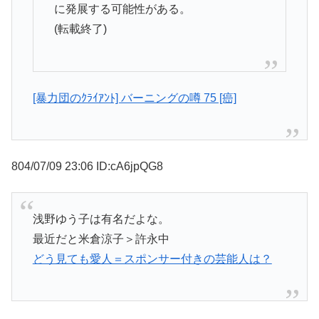
に発展する可能性がある。
(転載終了)
[暴力団のｸﾗｲｱﾝﾄ] バーニングの噂 75 [癌]
804/07/09 23:06 ID:cA6jpQG8
浅野ゆう子は有名だよな。
最近だと米倉涼子＞許永中
どう見ても愛人＝スポンサー付きの芸能人は？