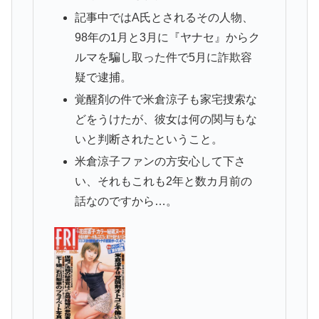
記事中ではA氏とされるその人物、
98年の1月と3月に『ヤナセ』からク
ルマを騙し取った件で5月に詐欺容
疑で逮捕。
覚醒剤の件で米倉涼子も家宅捜索な
どをうけたが、彼女は何の関与もな
いと判断されたということ。
米倉涼子ファンの方安心して下さ
い、それもこれも2年と数カ月前の
話なのですから…。