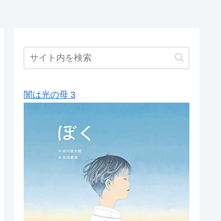
闇は光の母 3