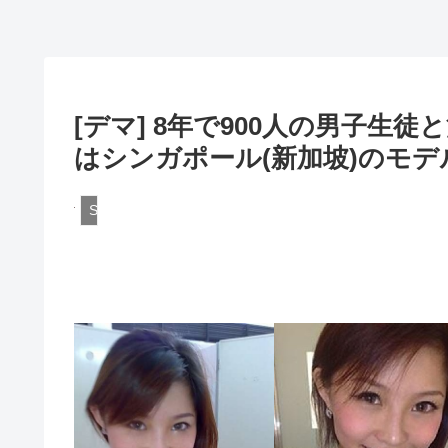
[デマ] 8年で900人の男子生
はシンガポール(新加坡)のモデル「C
Scandal