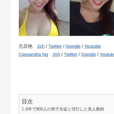
孔菲艳
2ch
/
Twitter
/
Google
/
Youtube
Cassandra Ng
2ch
/
Twitter
/
Google
/
Youtub
目次
8年で900人の男子生徒と淫行した美人教師