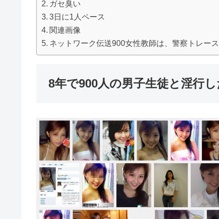
ガセ臭い
3日に1人ペース
関連画像
ネットワーク伝送900女性教師は、警察トレー
8年で900人の男子生徒と淫行