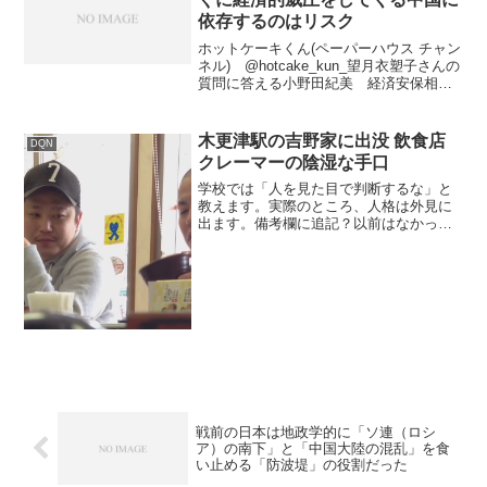
依存するのはリスク
ホットケーキくん(ペーパーハウス チャン
ネル) @hotcake_kun_望月衣塑子さんの
質問に答える小野田紀美 経済安保相望
月衣塑子さん「高市総理の発言を受けて
中国政府が留学生や観光客の自粛を呼び
かけて経済指標で2.2兆円の損害が出ると
木更津駅の吉野家に出没 飲食店
DQN
い...
クレーマーの陰湿な手口
学校では「人を見た目で判断するな」と
教えます。実際のところ、人格は外見に
出ます。備考欄に追記？以前はなかった
ような気がします。追記されたのでしょ
うか。 「牛丼２つ」と言いながら「俺が
頼んだのは豚丼だ」とイチャモンをつけ
交換させて、アルバイト...
戦前の日本は地政学的に「ソ連（ロシ
ア）の南下」と「中国大陸の混乱」を食
い止める「防波堤」の役割だった