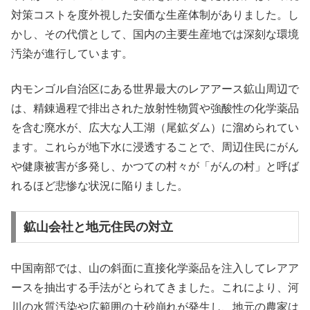
対策コストを度外視した安価な生産体制がありました。し
かし、その代償として、国内の主要生産地では深刻な環境
汚染が進行しています。
内モンゴル自治区にある世界最大のレアアース鉱山周辺で
は、精錬過程で排出された放射性物質や強酸性の化学薬品
を含む廃水が、広大な人工湖（尾鉱ダム）に溜められてい
ます。これらが地下水に浸透することで、周辺住民にがん
や健康被害が多発し、かつての村々が「がんの村」と呼ば
れるほど悲惨な状況に陥りました。
鉱山会社と地元住民の対立
中国南部では、山の斜面に直接化学薬品を注入してレアア
ースを抽出する手法がとられてきました。これにより、河
川の水質汚染や広範囲の土砂崩れが発生し、地元の農家は