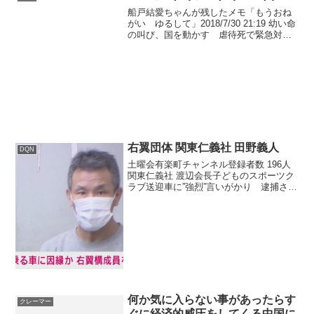
船戸結愛ちゃんが残したメモ「もうおね
がい ゆるして」2018/7/30 21:19 幼い命
の叫び、国を動かす 虐待死で緊急対策
「もうおねがい ゆるして」。東京都目
黒区で両親から虐待を受け死亡した船戸
結愛ちゃん(死亡当時５歳)が残したメモ
は...
右翼団体 関東仁義社 田野義人
DQN
土曜会有楽町チャンネル登録者数 196人
関東仁義社 渡辺会長子どものスポーツク
ラブ送迎車に”強烈”言いがかり 逮捕され
た右翼の「行動隊長」はユーチューバー?
2022年08月5日小学生を乗せたスポーツ
クラブの送迎車に、言いがかりをつける
などし...
何か気に入らない事があったらす
クレーマー
ぐに経済的威圧をしてくる中国に