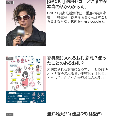
[GACKT] 信用ゼロ「どこまでが
DQN
本当の話かわからん」
GACKT無期限活動休止、重度の発声障
害 一時重篤…容体落ち着くも話すこと
もままならない状態Twitter / Google /
Youtube / 5ch / mimizun/ リアルタイ
ム / Google トレンド GACKTガクト
が...
香典袋に入れるお札 新札？使っ
DQN
たことのあるお札？
大切にされる女性になるマナーと心得56
オトナ女子のふるまい手帖お金はお金。
どっちでもええやん香典袋に入れるお札
は新札ではなく、使ったことのあるお札
が望ましいとされます。これは「故人の
死を待ち構え、準備していたように取ら
れないように」という気...
船戸雄大(33) 優里(25) 結愛(5)
DQN