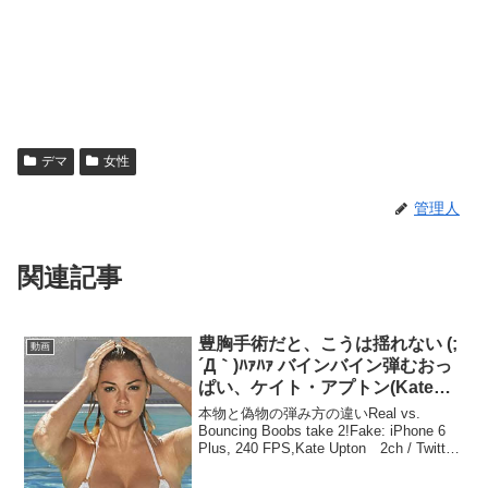
デマ
女性
管理人
関連記事
豊胸手術だと、こうは揺れない (;
動画
´Д｀)ﾊｧﾊｧ バインバイン弾むおっ
ぱい、ケイト・アプトン(Kate
Upton)
本物と偽物の弾み方の違いReal vs.
Bouncing Boobs take 2!Fake: iPhone 6
Plus, 240 FPS,Kate Upton 2ch / Twitter
/ Google / Youtubeケイト・ア...