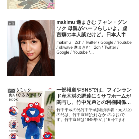
makimu 進まきむ チャン・グン
女性
ソク 母親がハーフらしいよ。虚
言癖の本人談だけど。日本人半
分、韓国人ハーフ半分だからクォ
makimu 2ch / Twitter / Google / Youtube
ーター？韓国人だから整形してる
/ okwave 進まきむ 2ch / Twitter /
Google / Youtube /
けどね
okwave12011/09/07(水) 20:29:03.9...
一部報道やSNSでは、フィンラン
デマ
ド産木材の調達にミサワホームが
関与し、竹中兄弟との利権関係が
あるのではないかという疑惑が拡
竹中平蔵の兄竹中平蔵(経済学者・元大臣)
散されましたが、現時点で竹中兄
の兄は、竹中宣雄(たけなか のぶお)で
す。竹中宣雄は1948年07月16日生まれの
弟の関与を示す確たる証拠は確認
実業家で、ミサワホームの代表取締役社
されていません
長や取締役会長を歴任しました。兄弟は
和歌山県出身で、竹中宣雄は法政大学社