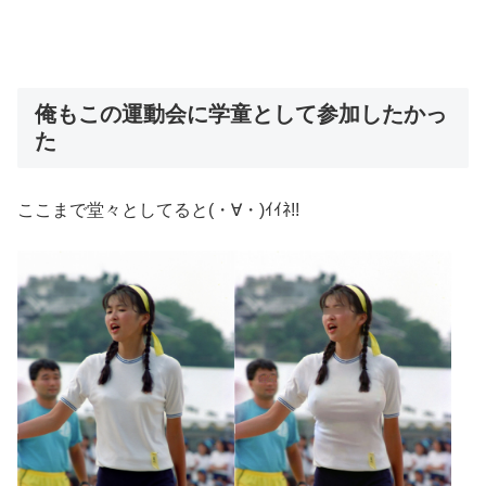
俺もこの運動会に学童として参加したかっ
た
ここまで堂々としてると(・∀・)ｲｲﾈ!!