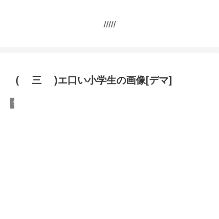
/////
( 三 )エ口い小学生の画像[デマ]
デマ