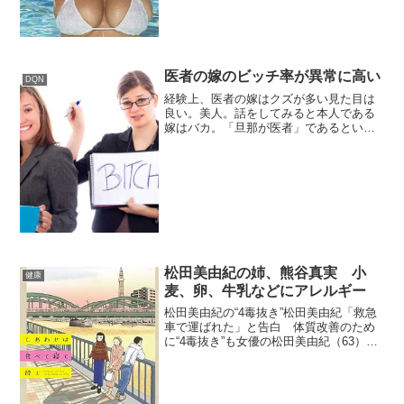
医者の嫁のビッチ率が異常に高い
DQN
経験上、医者の嫁はクズが多い見た目は
良い。美人。話をしてみると本人である
嫁はバカ。「旦那が医者」であるという
ポジションを利用して、態度がでかい。
医学部受かったら元カノからLINEきた浪
人してた友達が医学部受かって数時間後
に『10万以上貸した...
松田美由紀の姉、熊谷真実 小
健康
麦、卵、牛乳などにアレルギー
松田美由紀の“4毒抜き”松田美由紀「救急
車で運ばれた」と告白 体質改善のため
に“4毒抜き”も女優の松田美由紀（63）
が、自身のインスタグラムで体調不良に
より救急搬送されたことを明かした。近
年、持病や過労で倒れることが増えてい
たとし、母が57...