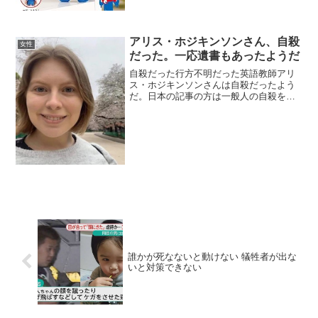
会学部を卒...
アリス・ホジキンソンさん、自殺
女性
だった。一応遺書もあったようだ
自殺だった行方不明だった英語教師アリ
ス・ホジキンソンさんは自殺だったよう
だ。日本の記事の方は一般人の自殺を特
別に扱わないせいかわかりにくいが。一
応遺書もあったようだ。午後5:31 · 2021
年07月10日7月7日に発見されていた水曜
日に発...
誰かが死なないと動けない 犠牲者が出な
いと対策できない