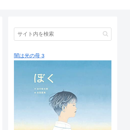
闇は光の母 3