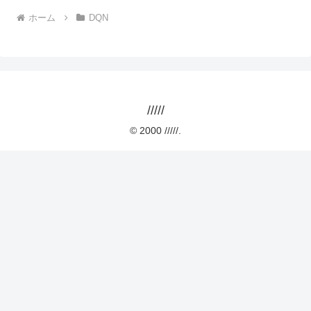
ホーム
DQN
/////
© 2000 /////.