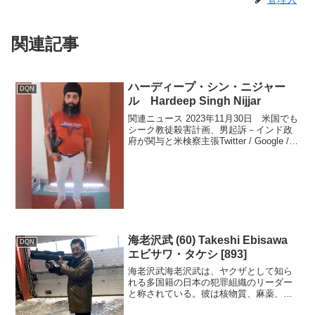
関連記事
ハーディープ・シン・ニジャー
DQN
ル Hardeep Singh Nijjar
関連ニュース 2023年11月30日 米国でも
シーク教徒殺害計画、男起訴－インド政
府が関与と米検察主張Twitter / Google /
Youtube / 5ch / mimizun / togetterリアル
タイム / Google ...
海老沢武 (60) Takeshi Ebisawa
DQN
エビサワ・タケシ [893]
海老沢武海老沢武は、ヤクザとして知ら
れる多国籍の日本の犯罪組織のリーダー
と称されている。彼は核物質、麻薬、武
器の密売に関わる容疑で逮捕され、その