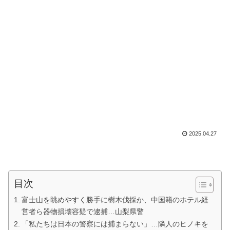
2025.04.27
目次
富士山を眺めやすく勝手に樹木伐採か、中国籍のホテル経
営者ら器物損壊容疑で逮捕…山梨県警
「私たちは日本の警察には捕まらない」…隣人のヒノキを