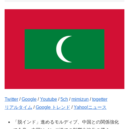
Twitter
/
Google
/
Youtube
/
5ch
/
mimizun
/
togetter
リアルタイム
/
Google トレンド
/
Yahoo!ニュース
「脱インド」進めるモルディブ、中国との関係強化