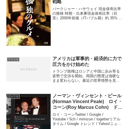
戦略
バークシャー・ハサウェイ 現金保有比率
の推移 時期・出来事現金保有比率（目
安）2000年前後（ITバブル期）約 35% 〜
40%2005年〜2007年（リーマン前）約
38% 〜 40%2010年〜2020年（強気相場
期）約 15% 〜 ...
アメリカは軍事的・経済的に力で
アメリカ
圧力をかけ始めた
トランプ政権はロシアと中国に歩み寄る
姿勢で交渉を開始。両国の態度は強硬な
まま変わらない。最近の世界情勢を見る
とトランプは実力行使に出始めた。遠慮
せず軍事的・経済的に力で圧力をかけ始
めた。核兵器を保有しているため直接の
ノーマン・ヴィンセント・ピール
アメリカ
攻撃はしない。間接的にア...
(Norman Vincent Peale) ロイ・
コーン(Roy Marcus Cohn) ドナ
ルド・トランプ(Donald John
ロイ・コーンTwitter / Google /
Trump)
Youtube / 5ch / mimizun / togetterリアル
タイム / Google トレンド / Yahoo!ニュー
ス 「私は古い考えの持ち主だが...」 米ス