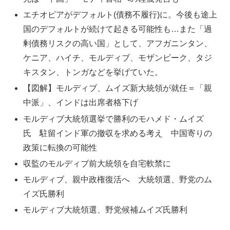
エチオピアがデフォルト(債務不履行)に。今後も途上
国のデフォルトが続けて起きる可能性も…また「過
剰債務リスクの高い国」として、アフガニンタン、
ケニア、ハイチ、モルディブ、モザンビーク、タジ
キスタン、トンガなどを挙げていた。
【図解】モルディブ、ムイズ新大統領が就任＝「親
中派」、インドは出席者格下げ
モルディブ大統領選挙で勝利のモハメド・ムイズ
氏 駐留インド軍の撤収を求める考え 中国寄りの
政策に転換の可能性
収監のモルディブ前大統領を自宅軟禁に
モルディブ、親中政権復活へ 大統領選、野党のム
イズ氏勝利
モルディブ大統領選、野党候補ムイズ氏勝利