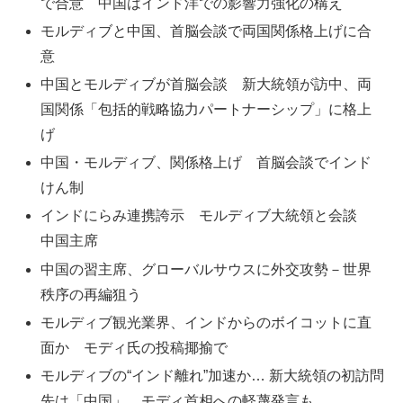
で合意 中国はインド洋での影響力強化の構え
モルディブと中国、首脳会談で両国関係格上げに合
意
中国とモルディブが首脳会談 新大統領が訪中、両
国関係「包括的戦略協力パートナーシップ」に格上
げ
中国・モルディブ、関係格上げ 首脳会談でインド
けん制
インドにらみ連携誇示 モルディブ大統領と会談
中国主席
中国の習主席、グローバルサウスに外交攻勢－世界
秩序の再編狙う
モルディブ観光業界、インドからのボイコットに直
面か モディ氏の投稿揶揄で
モルディブの“インド離れ”加速か… 新大統領の初訪問
先は「中国」 モディ首相への軽蔑発言も