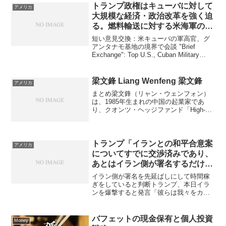
トランプ政権はキューバに対して
アメリカ
大規模な経済・政治改革を強く迫
る。燃料輸送に対する米海軍の封
鎖措置も継続
短い意見交換：米キューバの軍高官、グ
アンタナモ基地の境界で会談 "Brief
Exchange": Top U.S., Cuban Military
Leaders Meet At Edge Of Guantanamo
Baseアメリカ南方...
梁文鋒 Liang Wenfeng 梁文鋒
アメリカ
まとめ梁文鋒（リャン・ウェンフォン）
は、1985年生まれの中国の起業家であ
り、クオンツ・ヘッジファンド「High-
Flyer（幻方）」の共同創設者、および人
工知能企業「DeepSeek」の創業者兼
CEOです。数学と人工知能を駆使した技
術開発...
トランプ「イランとの和平合意案
アメリカ
についてすでに交渉済みであり、
あとはイラン側が署名するだけの
状態」
イラン側が署名を先延ばしにして時間稼
ぎをしていると判断トランプ、本日イラ
ンを爆撃すると発言「彼らは我々をカモ
にし続けている」 Trump says U.S. will
bomb Iran today: "They keep playing ...
バフェットの現金保有と個人投資
Money