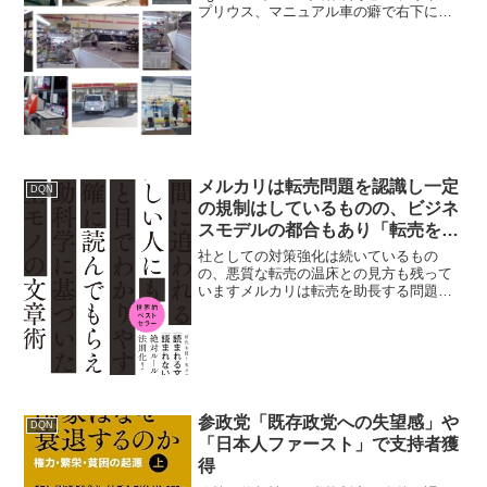
プリウス、マニュアル車の癖で右下にギ
ア入れたら前に進む教習所の教官から
「ブレーキすぐ踏めたね、老人ならこの
ま...
メルカリは転売問題を認識し一定
DQN
の規制はしているものの、ビジネ
スモデルの都合もあり「転売を助
長している」との指摘
社としての対策強化は続いているもの
の、悪質な転売の温床との見方も残って
いますメルカリは転売を助長する問題企
業メルカリは転売を完全に禁止している
わけではありませんが、無在庫販売や高
額転売、大量出品などの悪質な転売行為
はルールで禁止され、違反す...
参政党「既存政党への失望感」や
DQN
「日本人ファースト」で支持者獲
得