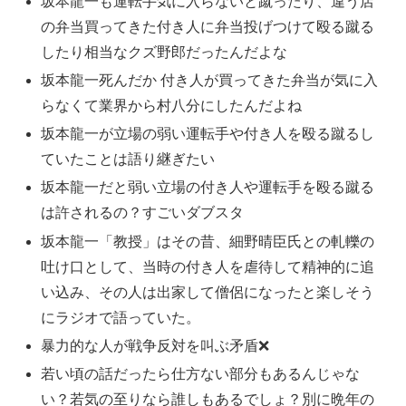
坂本龍一も運転手気に入らないと蹴ったり、違う店
の弁当買ってきた付き人に弁当投げつけて殴る蹴る
したり相当なクズ野郎だったんだよな
坂本龍一死んだか 付き人が買ってきた弁当が気に入
らなくて業界から村八分にしたんだよね
坂本龍一が立場の弱い運転手や付き人を殴る蹴るし
ていたことは語り継ぎたい
坂本龍一だと弱い立場の付き人や運転手を殴る蹴る
は許されるの？すごいダブスタ
坂本龍一「教授」はその昔、細野晴臣氏との軋轢の
吐け口として、当時の付き人を虐待して精神的に追
い込み、その人は出家して僧侶になったと楽しそう
にラジオで語っていた。
暴力的な人が戦争反対を叫ぶ矛盾❌
若い頃の話だったら仕方ない部分もあるんじゃな
い？若気の至りなら誰しもあるでしょ？別に晩年の