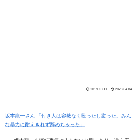
2019.10.11
2023.04.04
坂本龍一さん 「付き人は容赦なく殴ったし蹴った。みん
な暴力に耐えきれず辞めちゃった」