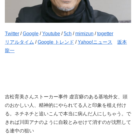
Twitter
/
Google
/
Youtube
/
5ch
/
mimizun
/
togetter
リアルタイム
/
Google トレンド
/
Yahoo!ニュース
坂本
龍一
吉松育美さんストーカー事件 虚言癖のある基地外女、頭
のおかしい人、精神的にやられてる人と印象を植え付け
る。ネチネチと追いこんで本当に病んだ人にしちゃう。で
きれば川田アナのように自殺とみせけて消すのが沈黙して
る連中の狙い