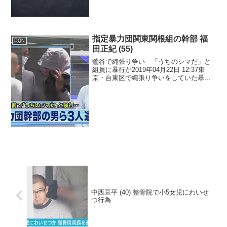
指定暴力団関東関根組の幹部 福
DQN
田正紀 (55)
鶯谷で縄張り争い 「うちのシマだ」と
組員に暴行か2019年04月22日 12:37東
京・台東区で縄張り争いをしていた暴力
団組員に対し、「ここはうちのシマだ」
と言って殴ってけがをさせたとして暴力
団組員の男ら3人が逮捕されました。指定
暴力団関東...
中西亘平 (40) 整骨院で小5女児にわいせ
つ行為