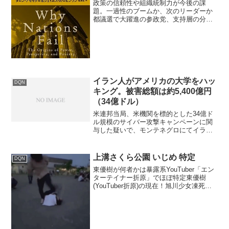
政策の信頼性や組織統制力が今後の課
題。一過性のブームか、次のリーダーか
都議選で大躍進の参政党、支持層の分析
と参院選の見通しは 2025年06月22日に行
われた東京都議会議員選挙で、参政党は
大田区・世田谷区・練馬区の3選挙区で初
めて議席を獲得...
イラン人がアメリカの大学をハッ
DQN
キング。被害総額は約5,400億円
（34億ドル）
米連邦当局、米機関を標的とした34億ド
ル規模のサイバー攻撃キャンペーンに関
与した疑いで、モンテネグロにてイラン
人を逮捕 Feds Nab Iranian In Montenegro
Over Alleged $3.4BN Cyberatta...
上溝さくら公園 いじめ 特定
DQN
東優樹が何者かは暴露系YouTuber「エン
ターテイナー折原」でほぼ特定東優樹
(YouTuber折原)の現在！旭川少女凍死事
件での逮捕と釈放・出身大学や経歴もま
とめ2022年05月24日 10:17 AM匿名さん
2022.5/22バイク事故...