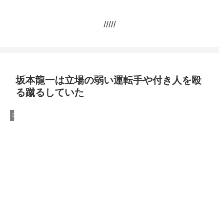
/////
坂本龍一は立場の弱い運転手や付き人を殴
る蹴るしていた
DQN