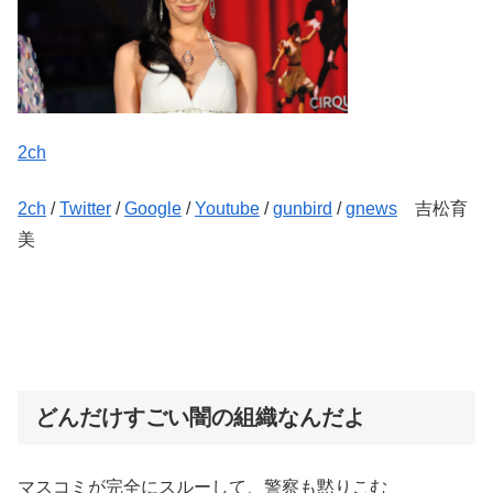
2ch
2ch
/
Twitter
/
Google
/
Youtube
/
gunbird
/
gnews
吉松育
美
どんだけすごい闇の組織なんだよ
マスコミが完全にスルーして、警察も黙りこむ