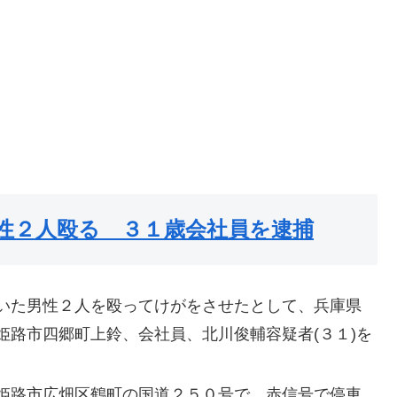
性２人殴る ３１歳会社員を逮捕
いた男性２人を殴ってけがをさせたとして、兵庫県
姫路市四郷町上鈴、会社員、北川俊輔容疑者(３１)を
姫路市広畑区鶴町の国道２５０号で、赤信号で停車