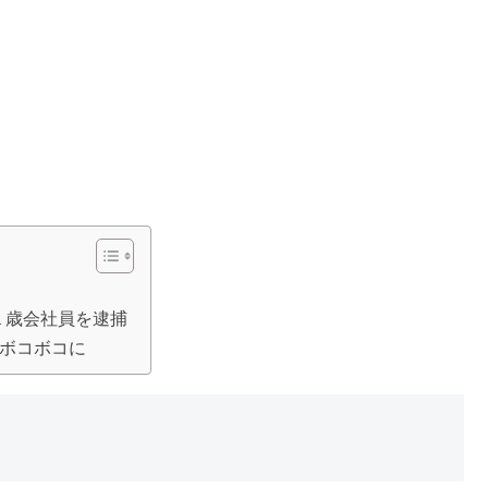
１歳会社員を逮捕
れボコボコに