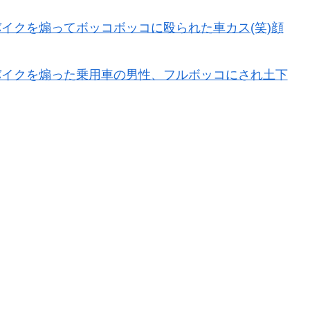
イクを煽ってボッコボッコに殴られた車カス(笑)顔
バイクを煽った乗用車の男性、フルボッコにされ土下