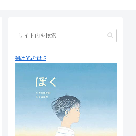
闇は光の母 3