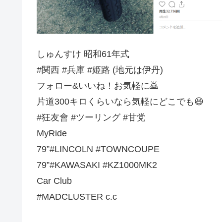
しゅんすけ 昭和61年式
#関西 #兵庫 #姫路 (地元は伊丹)
フォロー&いいね！お気軽に🙇
片道300キロくらいなら気軽にどこでも😆
#狂友會 #ツーリング #甘党
MyRide
79”#LINCOLN #TOWNCOUPE
79”#KAWASAKI #KZ1000MK2
Car Club
#MADCLUSTER c.c