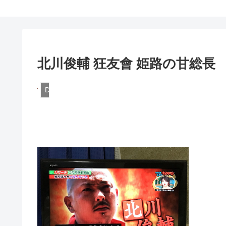
北川俊輔 狂友會 姫路の甘総長
DQN