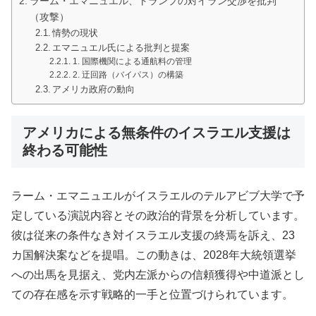
ラーム・エマニュエル、トランプの対イラン交渉を批判
（攻撃）
情勢の現状
エマニュエル氏による批判と提案
1. 国際機関による通航料の管理
2. 迂回路（バイパス）の構築
アメリカ政府の動向
アメリカによる無条件のイスラエル支援は
終わる可能性
ラーム・エマニュエルがイスラエルのテルアビブ大学で予
定している演説内容とその政治的背景を分析しています。
彼は従来の条件なき対イスラエル支援の終焉を訴え、23
カ国解決案などを提唱。この動きは、2028年大統領選挙
への出馬を見据え、党内左派からの信頼獲得や中道派とし
ての存在感を示す戦略的一手と位置づけられています。