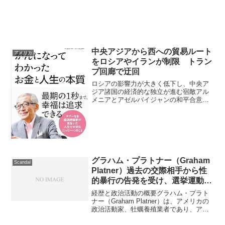
桑名市は工業が盛ん。桑名市の工業桑名
市の工業は、「機械工業」と「金属工
業」が二大産業として有名...
中央アジアから西への貿易ルート
アメリカ
をロシアやイランが制限 トラン
プ回廊で迂回
ロシアの影響力が大きく低下し、中央ア
ジア諸国の経済的な独立が進む宿敵アル
メニアとアゼルバイジャンの和平合意で
動き出す「トランプ回廊」アルメニアと
アゼルバイジャンが米国のトランプ大統
領の仲介で和平合意に署名した「トラン
プ回廊」は、中央アジアか...
グラハム・プラトナー（Graham
Scandal
Platner）過去の交際相手から性
的暴行の告発を受け、選挙運動停
止
経歴と政治活動の概要グラハム・プラト
ナー（Graham Platner）は、アメリカの
政治活動家、牡蠣養殖業者であり、アメ
リカ海兵隊の退役軍人です。2026年11月