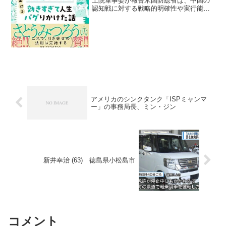
上院軍事委が報告米国防総省は、中国の
認知戦に対する戦略的明確性や実行能力
に遅れをとっていると、上院軍事委員会
の報告で指摘されています。認知戦とは
物理的破壊を伴わない非キネティック戦
の一形態で、情報操作や敵...
アメリカのシンクタンク「ISPミャンマ
ー」の事務局長、ミン・ジン
新井幸治 (63) 徳島県小松島市
コメント