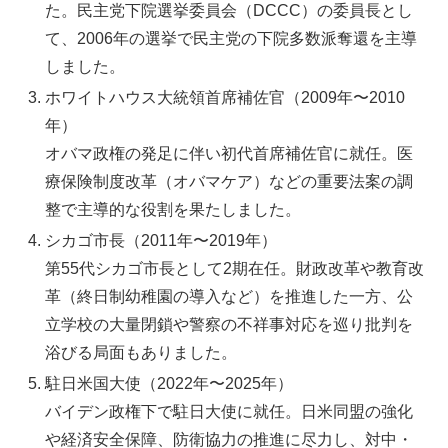
た。民主党下院選挙委員会（DCCC）の委員長とし
て、2006年の選挙で民主党の下院多数派奪還を主導
しました。
ホワイトハウス大統領首席補佐官（2009年〜2010
年）
オバマ政権の発足に伴い初代首席補佐官に就任。医
療保険制度改革（オバマケア）などの重要法案の調
整で主導的な役割を果たしました。
シカゴ市長（2011年〜2019年）
第55代シカゴ市長として2期在任。財政改革や教育改
革（終日制幼稚園の導入など）を推進した一方、公
立学校の大量閉鎖や警察の不祥事対応を巡り批判を
浴びる局面もありました。
駐日米国大使（2022年〜2025年）
バイデン政権下で駐日大使に就任。日米同盟の強化
や経済安全保障、防衛協力の推進に尽力し、対中・