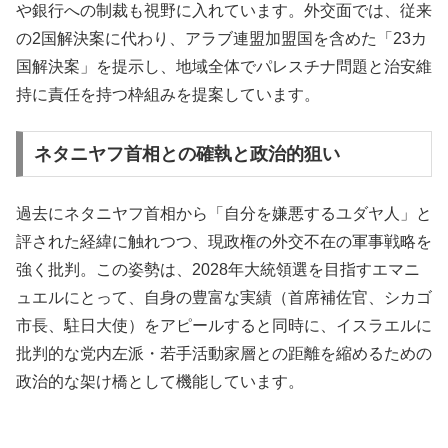
や銀行への制裁も視野に入れています。外交面では、従来
の2国解決案に代わり、アラブ連盟加盟国を含めた「23カ
国解決案」を提示し、地域全体でパレスチナ問題と治安維
持に責任を持つ枠組みを提案しています。
ネタニヤフ首相との確執と政治的狙い
過去にネタニヤフ首相から「自分を嫌悪するユダヤ人」と
評された経緯に触れつつ、現政権の外交不在の軍事戦略を
強く批判。この姿勢は、2028年大統領選を目指すエマニ
ュエルにとって、自身の豊富な実績（首席補佐官、シカゴ
市長、駐日大使）をアピールすると同時に、イスラエルに
批判的な党内左派・若手活動家層との距離を縮めるための
政治的な架け橋として機能しています。