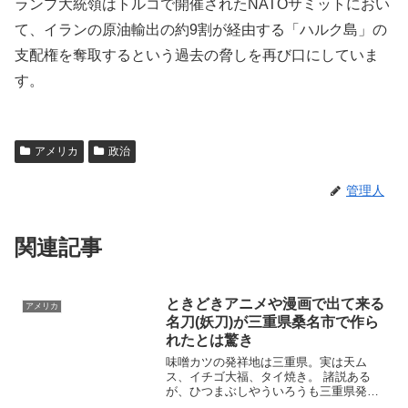
ランプ大統領はトルコで開催されたNATOサミットにおい
て、イランの原油輸出の約9割が経由する「ハルク島」の
支配権を奪取するという過去の脅しを再び口にしていま
す。
アメリカ
政治
管理人
関連記事
ときどきアニメや漫画で出て来る
アメリカ
名刀(妖刀)が三重県桑名市で作ら
れたとは驚き
味噌カツの発祥地は三重県。実は天ム
ス、イチゴ大福、タイ焼き。 諸説ある
が、ひつまぶしやういろうも三重県発祥
らしい。伊勢国桑名(現在の三重県桑名市)