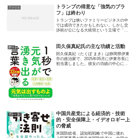
のメイン州連邦上院議員選挙において、
現職の共和党スーザン・コリンズ議員に
トランプの得意な「強気のブラ
アメリカ
挑戦...
フ」は終わり
トランプは狭いファミリービジネスの中
では成功できたかもしれない。しかし交
渉術が公になる大統領という立場で「ハ
ッタリ」は「TACO」として見透かされ
た。すでに高齢だし痴呆が始まれば家族
から見放され、報復される可能性すらあ
田久保真紀氏の主な功績と活動
政治
るトランプの得意な「強...
田久保真紀（たくぼ まき）は静岡県伊東
市の政治家で、2025年05月に伊東市長に
初当選しました。彼女の功績の中心に
は、次のような点があります。 伊豆高原
メガソーラー訴訟支援のリーダーシップ
田久保市長は「伊豆高原メガソーラー訴
訟を支援する会」...
中国共産党による経済的・技術
アメリカ
的・安全保障上・イデオロギー上
の脅威
米国防総省、認知戦戦略で中国に後れ