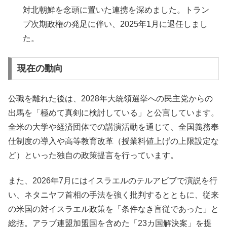
対北朝鮮を念頭に置いた連携を深めました。トラン
プ次期政権の発足に伴い、2025年1月に退任しまし
た。
現在の動向
公職を離れた後は、2028年大統領選挙への民主党からの
出馬を「極めて真剣に検討している」と公言しています。
全米の大学や経済団体での講演活動を通じて、全国義務奉
仕制度の導入や高等教育改革（授業料値上げの上限設定な
ど）といった独自の政策提言を行っています。
また、2026年7月にはイスラエルのテルアビブで演説を行
い、ネタニヤフ首相の手法を強く批判するとともに、従来
の米国の対イスラエル政策を「条件なき盲従であった」と
総括。アラブ連盟加盟国を含めた「23カ国解決案」を提