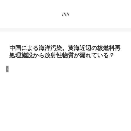
/////
中国による海洋汚染。黄海近辺の核燃料再
処理施設から放射性物質が漏れている？
DQN