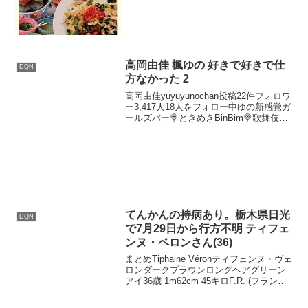
した背景には、中国地方政府による強制
的な資産収用と制度的不透明さ、さらに
は警察による圧力があっ...
高岡由佳 楓ゆの 好きで好きで仕
DQN
方なかった 2
高岡由佳yuyuyunochan投稿22件フォロワ
ー3,417人18人をフォロー中ゆの新感覚ガ
ールズバー🍭ときめきBinBim🍭歌舞伎町
2-25-2荒生ビル4階🏙🏢#ときめき #ガー
ルズバー #binbim #歌舞伎町 #歌舞伎町ガ
ールズバ...
てんかんの持病あり。栃木県日光
DQN
で7月29日から行方不明 ティフェ
ンヌ・ベロンさん(36)
まとめTiphaine Véronティフェンヌ・ヴェ
ロンダークブラウンロングヘアグリーン
アイ36歳 1m62cm 45キロF.R. (フランソ
ワ・ルーセル)@monsieurdaitoフランス人
女性が日本で7/29から行方不明。栃木 日