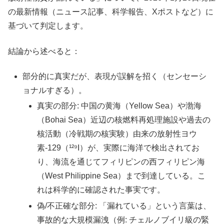
の最新情報（ニュース記事、科学報告、Xポストなど）に
基づいて判定します。
結論から述べると：
部分的に真実だが、表現が誤解を招く（センセーシ
ョナルすぎる）。
真実の部分: 中国の黄海（Yellow Sea）や渤海
（Bohai Sea）近辺の核燃料再処理施設や過去の
核活動（冷戦期の核実験）由来の放射性ヨウ
素-129（¹²⁹I）が、実際に海洋で検出されてお
り、海流を通じてフィリピンの西フィリピン海
（West Philippine Sea）まで到達している。こ
れは科学的に確認された事実です。
偽/不正確な部分: 「漏れている」という言葉は、
事故的な大規模漏洩（例: チェルノブイリ級の緊