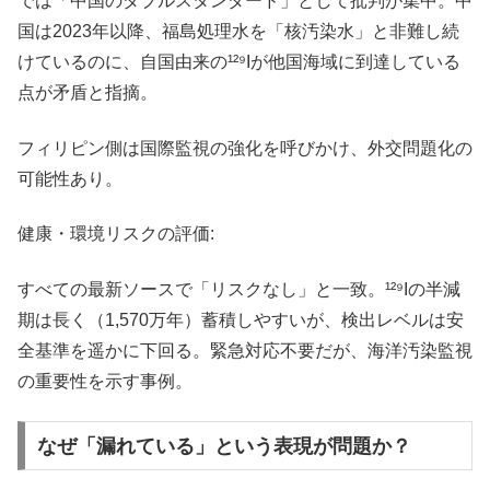
では「中国のダブルスタンダード」として批判が集中。中
国は2023年以降、福島処理水を「核汚染水」と非難し続
けているのに、自国由来の¹²⁹Iが他国海域に到達している
点が矛盾と指摘。
フィリピン側は国際監視の強化を呼びかけ、外交問題化の
可能性あり。
健康・環境リスクの評価:
すべての最新ソースで「リスクなし」と一致。¹²⁹Iの半減
期は長く（1,570万年）蓄積しやすいが、検出レベルは安
全基準を遥かに下回る。緊急対応不要だが、海洋汚染監視
の重要性を示す事例。
なぜ「漏れている」という表現が問題か？