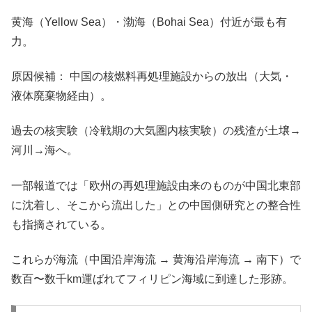
黄海（Yellow Sea）・渤海（Bohai Sea）付近が最も有
力。
原因候補： 中国の核燃料再処理施設からの放出（大気・
液体廃棄物経由）。
過去の核実験（冷戦期の大気圏内核実験）の残渣が土壌→
河川→海へ。
一部報道では「欧州の再処理施設由来のものが中国北東部
に沈着し、そこから流出した」との中国側研究との整合性
も指摘されている。
これらが海流（中国沿岸海流 → 黄海沿岸海流 → 南下）で
数百〜数千km運ばれてフィリピン海域に到達した形跡。