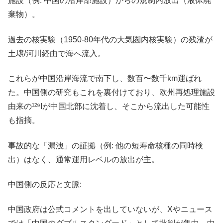
施設（例: 中国の沿岸部施設）からの規制内放出（液体廃
棄物）。
過去の核実験（1950-80年代の大気圏内核実験）の残渣が
土壌/河川経由で海へ流入。
これらが中国沿岸海流で南下し、数百〜数千km運ばれ
た。中国側の研究もこれを裏付けており、欧州再処理施設
由来の¹²⁹Iが中国北部に沈着し、そこから流出した可能性
も指摘。
事故的な「漏洩」の証拠（例: 他の短寿命核種の同時検
出）はなく、通常運用レベルの放出が主。
中国側の反応と文脈:
中国政府は公式コメントを出していないが、Xやニュース