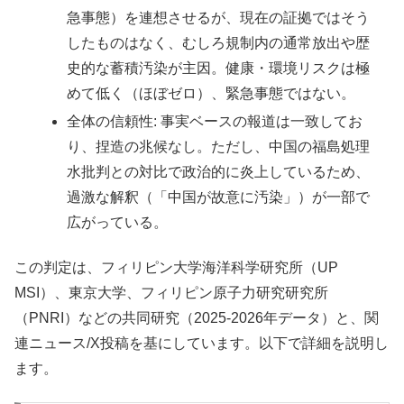
急事態）を連想させるが、現在の証拠ではそう
したものはなく、むしろ規制内の通常放出や歴
史的な蓄積汚染が主因。健康・環境リスクは極
めて低く（ほぼゼロ）、緊急事態ではない。
全体の信頼性: 事実ベースの報道は一致してお
り、捏造の兆候なし。ただし、中国の福島処理
水批判との対比で政治的に炎上しているため、
過激な解釈（「中国が故意に汚染」）が一部で
広がっている。
この判定は、フィリピン大学海洋科学研究所（UP
MSI）、東京大学、フィリピン原子力研究研究所
（PNRI）などの共同研究（2025-2026年データ）と、関
連ニュース/X投稿を基にしています。以下で詳細を説明し
ます。