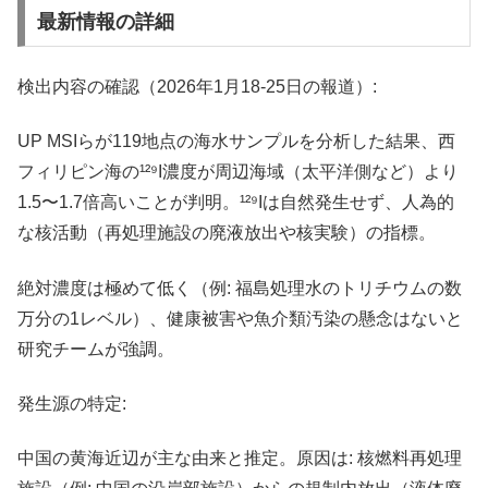
最新情報の詳細
検出内容の確認（2026年1月18-25日の報道）:
UP MSIらが119地点の海水サンプルを分析した結果、西
フィリピン海の¹²⁹I濃度が周辺海域（太平洋側など）より
1.5〜1.7倍高いことが判明。¹²⁹Iは自然発生せず、人為的
な核活動（再処理施設の廃液放出や核実験）の指標。
絶対濃度は極めて低く（例: 福島処理水のトリチウムの数
万分の1レベル）、健康被害や魚介類汚染の懸念はないと
研究チームが強調。
発生源の特定:
中国の黄海近辺が主な由来と推定。原因は: 核燃料再処理