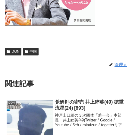
DQN
中国
管理人
関連記事
覚醒剤の密売 井上睦英(49) 徳重
DQN
流星(24) [893]
神戸山口組の３次団体「兼一会」本部
長 井上睦英(49)Twitter / Google /
Youtube / 5ch / mimizun / togetterリアル
タイム / Google トレンド / Yahoo!ニュー
ス元締め、売人、...