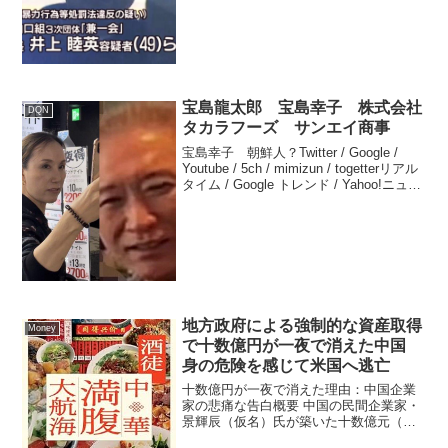
宝島龍太郎 宝島幸子 株式会社
DQN
タカラフーズ サンエイ商事
宝島幸子 朝鮮人？Twitter / Google /
Youtube / 5ch / mimizun / togetterリアル
タイム / Google トレンド / Yahoo!ニュー
ス宝島龍太郎 中国人？Twitter / Googl...
地方政府による強制的な資産取得
Money
で十数億円が一夜で消えた中国
身の危険を感じて米国へ逃亡
十数億円が一夜で消えた理由：中国企業
家の悲痛な告白概要 中国の民間企業家・
景輝辰（仮名）氏が築いた十数億元（数
十億円規模）の資産が、一夜にして消失