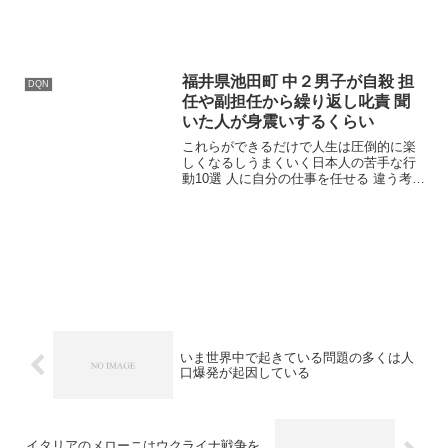
光警...
福井県池田町 中２男子が自殺 担
DQN
任や副担任から繰り返し叱責 聞
いた人が身震いするくらい
これらができるだけで人生は圧倒的に楽
しくなるしうまくいく日本人の苦手な行
動10選 人に自分の仕事を任せる 違う考え
を受け入れる 人と違うことをする わがま
まに生きる チャレンジする 変化し続ける
効率化する 失敗する 逃げる 断る福井 中
２...
いま世界中で起きている問題の多くは人
口爆発が起因している
イタリアのメローニはウクライナ戦争を