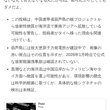
ないなんて言えなくなるんだからね。知らんぷりしてても
ダメだよ。
この投稿は、中国遼寧省葫芦島の核プロジェクトか
ら放射性物質が海洋流で東南アジアへ拡散している
可能性を警告し、投稿者がタイへ移った理由を関連
づけている。
葫芦島には徐大堡原子力発電所が建設中で、画像の
赤い斑点はその位置を示すが、2026年1月時点で公式
な放射能漏洩事故は確認されていない。
黒潮などの海洋流は中国沿岸からフィリピン海やタ
イ方面へ物質を運ぶ可能性があり、環境影響の懸念
は科学的根拠に基づくが、具体的な核シグネチャの
検出は未検証。
Post
Post