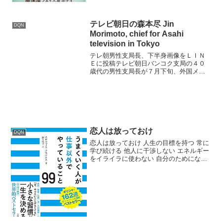
テレビ朝日の森本尽 Jin
DQN
Morimoto, chief for Asahi
television in Tokyo
テレ朝男性支局長、下半身画像をＬＩＮ
Ｅに投稿テレビ朝日バンコク支局の４０
歳代の男性支局長が７月下旬、外国メデ
ィア向けにタイ外務省が開設した無料通
話アプリ「ＬＩＮＥ(ライン)」のグループ
内に、男の裸の下半身画像を投稿してい
たことがわかった。テ...
恋人は放っておけ
DQN
恋人は放っておけ 人生の目標を持つ 常に
学び続ける 他人に干渉しない エネルギー
をイライラに使わない 自分のためになる
ことをする 失敗を大切にする 少ない方が
豊かである いつもと違うことをやってみ
るうまくいく人が仕事以外でやっている
こと99...