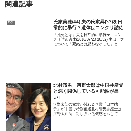
関連記事
氏家美穂(44) 夫の氏家昇(33)を日
DQN
常的に暴行？遺体はコンクリ詰め
「死ぬとは」夫を日常的に暴行か コン
クリ詰め遺体(2018/07/23 18:52) 妻は、夫
について「死ぬとは思わなかった」と話
しているということです。 茨城県かすみ
がうら市のアパートで氏家昇さん(33)の遺
体がコンクリート詰めの状態で見...
北村晴男「河野太郎は中国共産党
DQN
と深く関係している可能性が高
い」
河野太郎の家族が関わる企業「日本端
子」が中国で特別優遇北村晴男弁護士は
河野太郎氏に対し強い危機感を示してい
ます。河野氏は中国共産党と深く関係し
ている可能性が高く、そのことが日本の
政策決定に大きな悪影響を及ぼす恐れが