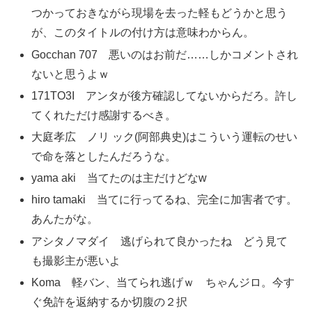
つかっておきながら現場を去った軽もどうかと思う
が、このタイトルの付け方は意味わからん。
Gocchan 707 悪いのはお前だ……しかコメントされ
ないと思うよｗ
171TO3I アンタが後方確認してないからだろ。許し
てくれただけ感謝するべき。
大庭孝広 ノリ ック(阿部典史)はこういう運転のせい
で命を落としたんだろうな。
yama aki 当てたのは主だけどなw
hiro tamaki 当てに行ってるね、完全に加害者です。
あんたがな。
アシタノマダイ 逃げられて良かったね どう見て
も撮影主が悪いよ
Koma 軽バン、当てられ逃げｗ ちゃんジロ。今す
ぐ免許を返納するか切腹の２択