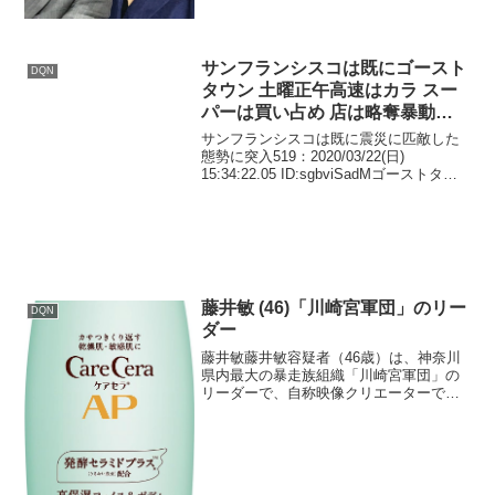
あると指摘しています。河野...
サンフランシスコは既にゴースト
DQN
タウン 土曜正午高速はカラ スー
パーは買い占め 店は略奪暴動を
警戒して閉店、板張り
サンフランシスコは既に震災に匹敵した
態勢に突入519：2020/03/22(日)
15:34:22.05 ID:sgbviSadMゴーストタウ
ンと化した 昨日夕方土曜正午 高速はカラ
スーパーは買い占め店は略奪暴動を警戒
して閉店、板張り
藤井敏 (46)「川崎宮軍団」のリー
DQN
ダー
藤井敏藤井敏容疑者（46歳）は、神奈川
県内最大の暴走族組織「川崎宮軍団」の
リーダーで、自称映像クリエーターで
す。彼は約400人の構成員を抱えるこの暴
走族の統率者として知られており、2023
年4～5月にドリフト族のリーダーから
「面倒見料」とし...