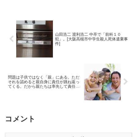
山田浩二 渡利浩二 中卒で「前科１０
犯」。[大阪高槻市中学生殺人死体遺棄事
件]
問題は子供ではなく「親」にある。ただ
それを認めると親自身に責任が跳ね返っ
てくる。だから親たちは率先して責任を
我が子に擦り付ける
コメント