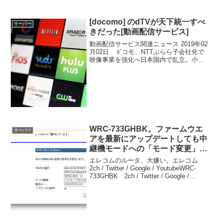
[docomo] のdTVが天下統一すべ
サーバー
きだった[動画配信サービス]
動画配信サービス関連ニュース 2019年02
月02日 ドコモ、NTTぷらら子会社化で
映像事業を強化へ日本国内で乱立。小競
り合い。空気を読んで共存そうするうち
に海外企業にかっさらわれそう。ドコモ
のdTVが天下統一すべきだったと思う。
ただ客観的...
WRC-733GHBK。ファームウエ
サーバー
アを最新にアップデートしても中
継機モードへの「モード変更」メ
ニューがない
エレコムのルータ、大嫌い。エレコム
2ch / Twitter / Google / YoutubeWRC-
733GHBK 2ch / Twitter / Google /
Youtube 433+300Mbps 11ac/n/a/g/b中...