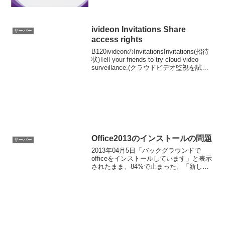
ivideon Invitations Share
サーバー
access rights
B120ivideonのInvitationsInvitations(招待
状)Tell your friends to try cloud video
surveillance.(クラウドビデオ監視を試す
ように友達に伝えましょう。)管理者か...
Office2013のインストールの問題
サーバー
2013年04月5日「バックグラウンドで
officeをインストールしています」と表示
されたまま、84%で止まった。「新しい
officeの準備をしています」「この処理は
すぐに終了します少しお待ちください」
とも表示されるが処理は進まない。挙句
に...