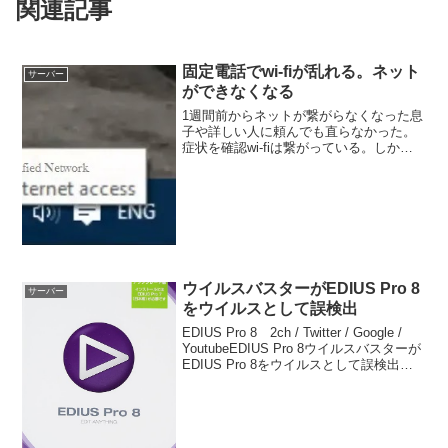
関連記事
固定電話でwi-fiが乱れる。ネット
サーバー
ができなくなる
1週間前からネットが繋がらなくなった息
子や詳しい人に頼んでも直らなかった。
症状を確認wi-fiは繋がっている。しか
し、ネットが接続できていない。黄色い
三角にビックリマークが表示されてい
る。EdgeでもIEでもホームページが表示
されないiPa...
ウイルスバスターがEDIUS Pro 8
サーバー
をウイルスとして誤検出
EDIUS Pro 8 2ch / Twitter / Google /
YoutubeEDIUS Pro 8ウイルスバスターが
EDIUS Pro 8をウイルスとして誤検出。
ファイルを削除されて起動できなくなっ
た。 ウイルスバスターを削除...