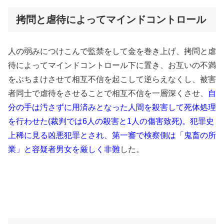
拷問と虐待によってマインドコントロール
人の弱みにつけこんで監禁をして金を巻き上げ、拷問と虐
待によってマインドコントロール下に置き、お互いの不満
をぶちまけさせて相互不信を起こして逆らえなくし、被害
者同士で虐待をさせることで相互不信を一層深くさせ、
自
分の手は汚さずに用済みとなった人間を殺害して死体処理
を行わせた(裁判では6人の殺害と1人の傷害致死)。犯罪史
上稀に見る凶悪犯罪とされ、第一審で検察側は「鬼畜の所
業」と容疑者男女を厳しく非難
した。