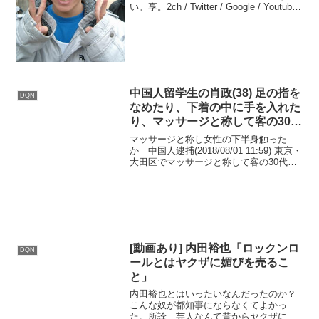
い。享。2ch / Twitter / Google / Youtube /
gunbird / gnews 松永享余震で停電の隙
に…住宅に侵入し１０代女子学生強姦鬼
畜男...
中国人留学生の肖政(38) 足の指を
DQN
なめたり、下着の中に手を入れた
り、マッサージと称して客の30代
の女性にわいせつな行為
マッサージと称し女性の下半身触った
か 中国人逮捕(2018/08/01 11:59) 東京・
大田区でマッサージと称して客の30代の
女性の下半身を触るなどしたとして、ア
ルバイト店員で中国人留学生の38歳の男
が逮捕されました。 中国人留学生の肖...
[動画あり] 内田裕也「ロックンロ
DQN
ールとはヤクザに媚びを売るこ
と」
内田裕也とはいったいなんだったのか？
こんな奴が都知事にならなくてよかっ
た。所詮、芸人なんて昔からヤクザにケ