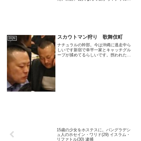
ツ振ってなんぼのオカマだか­らこいつら
が社会を変えるなんて言う幻想は捨てた
方がいい。やは­り世間を変えるのは、朝
早くから夜遅くまで額に...
スカウトマン狩り 歌舞伎町
DQN
ナチュラルの幹部。今は沖縄に逃走中ら
しいです新宿で幸平一家とキャッチグル
ープが揉めてるらしいです。拐われたナ
チュラルの人間はバーナーで顔を焼かれ
ているという情報があります。ナチュラ
ルは女を型に嵌めたりして以前からトラ
ブルが絶えなかったようで...
15歳の少女をホステスに。バングラデシ
ュ人のホセイン・ワリド(29) イスラム・
リファトル(30) 逮捕