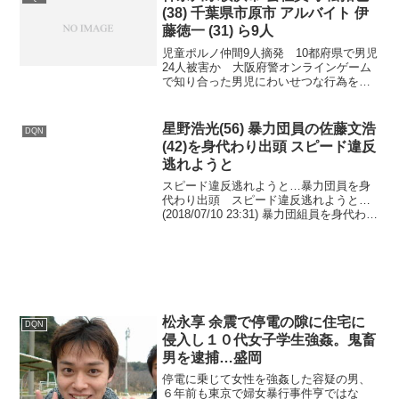
(38) 千葉県市原市 アルバイト 伊
藤徳一 (31) ら9人
児童ポルノ仲間9人摘発 10都府県で男児
24人被害か 大阪府警オンラインゲーム
で知り合った男児にわいせつな行為をし
たなどとして、大阪府警は25日までに、
強制性交などの疑いで、会社員小松拓也
容疑者 (38)＝横浜市旭区東希望が丘＝ら9
星野浩光(56) 暴力団員の佐藤文浩
DQN
人を逮捕...
(42)を身代わり出頭 スピード違反
逃れようと
スピード違反逃れようと…暴力団員を身
代わり出頭 スピード違反逃れようと…
(2018/07/10 23:31) 暴力団組員を身代わり
に出頭させたということです。 星野浩光
容疑者(56)は去年、首都高をスピード違反
をしたとして警視庁から出頭命令...
松永享 余震で停電の隙に住宅に
DQN
侵入し１０代女子学生強姦。鬼畜
男を逮捕…盛岡
停電に乗じて女性を強姦した容疑の男、
６年前も東京で婦女暴行事件亨ではな