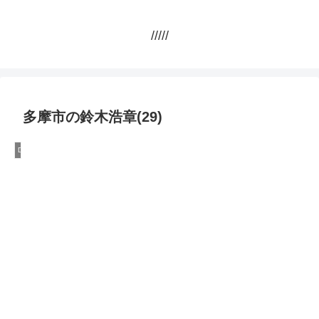
/////
多摩市の鈴木浩章(29)
DQN