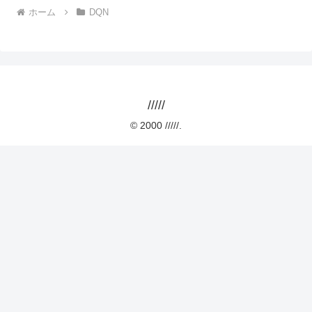
ホーム
DQN
/////
© 2000 /////.