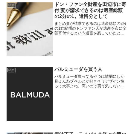
ドン・ファン全財産を田辺市に寄
DQN
付 妻が請求できるのは遺産総額
の2分の1。遺留分として
まとめ妻が請求できるのは遺産総額の2分
の1亡紀州のドンファン氏が遺産を市に全
額寄付するという遺言を残していたとい
う報道があり、「嫁は何ももらえないザ
マァ！」「いや4分の1は貰える！」
「え、8分の3じゃないの？」と情報が錯
綜しておりますが、正...
バルミューダを買う人
DQN
バルミューダ買ってるやつは情弱にしか
見えんわプペルとか好きそうデザイン性
って大事よね、高いので買う気しないけ
ど大手家電メーカが馬鹿なんだろデザイ
ン無視した陰キャ理系デザインしてるか
ら出し抜かれるバルミューダとかダイソ
ン買ってる奴って馬鹿真面...