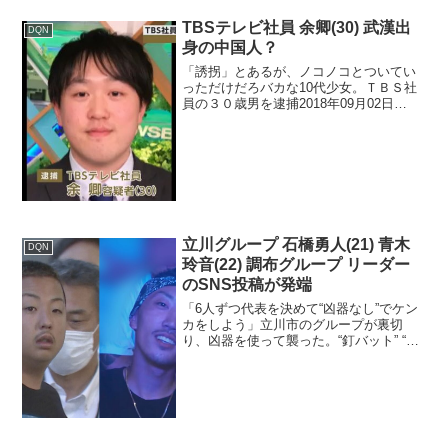
TBSテレビ社員 余卿(30) 武漢出
DQN
身の中国人？
「誘拐」とあるが、ノコノコとついてい
っただけだろバカな10代少女。ＴＢＳ社
員の３０歳男を逮捕2018年09月02日
21:51静岡県警は２日、少女を自宅に連れ
込んだなどとして、未成年者誘拐の疑い
で東京都渋谷区のＴＢＳ社員余卿容疑者
(３０)を...
立川グループ 石橋勇人(21) 青木
DQN
玲音(22) 調布グループ リーダー
のSNS投稿が発端
「6人ずつ代表を決めて“凶器なし”でケン
カをしよう」立川市のグループが裏切
り、凶器を使って襲った。“釘バット” “ス
タンガン” 不良グループの抗争でリンチし
た疑い リーダ－格を逮捕2022年09月1日
東京・立川市を拠点とする不良グループ
のリ...