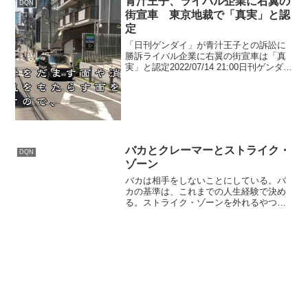
青汁王子、ライバル企業に右翼の
DQN
街宣車 東京地裁で「真実」と認
定
「日刊ゲンダイ」が青汁王子との訴訟に
勝訴ライバル企業に右翼の街宣車は「真
実」と認定2022/07/14 21:00日刊ゲンダイ
の記事で名誉を傷つけられたなどとし
て、青汁王子こと実業家の三崎優太氏が
損害賠償と謝罪広告を求めた訴訟の判決
が7月1...
バカとクレーマーとストライク・
DQN
ゾーン
バカは相手をしないことにしている。バ
カの基準は、これまでの人生経験で決め
る。ストライク・ゾーンを外れるやつは
バカ。或いはクレーマー。