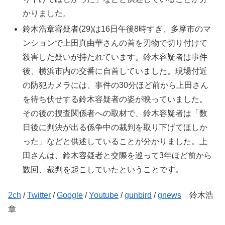
かりました。
鈴木浩章容疑者(29)は16日午後8時すぎ、多摩市のマ
ンションで上田真由華さんの首を刃物で切り付けて
殺害した疑いが持たれています。鈴木容疑者は事件
後、横浜市内の交番に自首していました。現場付近
の防犯カメラには、事件の30分ほど前から上田さん
を待ち伏せする鈴木容疑者の姿が映っていました。
その後の捜査関係者への取材で、鈴木容疑者は「数
日後に判決が出る係争中の裁判を取り下げてほしか
った」などと供述していることが分かりました。上
田さんは、鈴木容疑者と交際を巡って3年ほど前から
数回、裁判を起こしていたということです。
2ch
/
Twitter
/
Google
/
Youtube
/
gunbird
/
gnews
鈴木浩
章