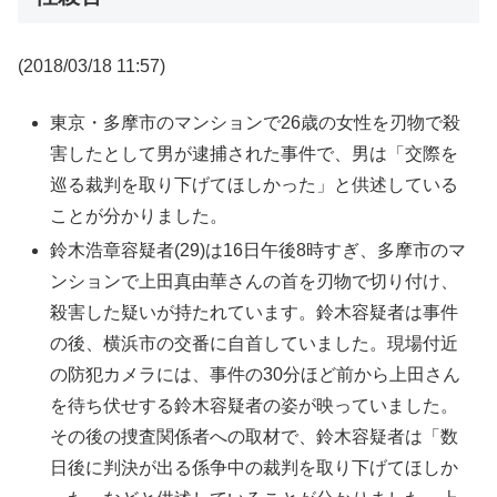
(2018/03/18 11:57)
東京・多摩市のマンションで26歳の女性を刃物で殺
害したとして男が逮捕された事件で、男は「交際を
巡る裁判を取り下げてほしかった」と供述している
ことが分かりました。
鈴木浩章容疑者(29)は16日午後8時すぎ、多摩市のマ
ンションで上田真由華さんの首を刃物で切り付け、
殺害した疑いが持たれています。鈴木容疑者は事件
の後、横浜市の交番に自首していました。現場付近
の防犯カメラには、事件の30分ほど前から上田さん
を待ち伏せする鈴木容疑者の姿が映っていました。
その後の捜査関係者への取材で、鈴木容疑者は「数
日後に判決が出る係争中の裁判を取り下げてほしか