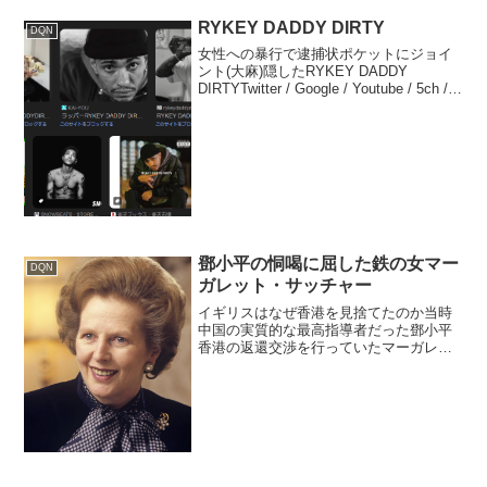
RYKEY DADDY DIRTY
DQN
女性への暴行で逮捕状ポケットにジョイ
ント(大麻)隠したRYKEY DADDY
DIRTYTwitter / Google / Youtube / 5ch /
mimizun / togetterリアルタイム / Google
トレンド / ...
鄧小平の恫喝に屈した鉄の女マー
DQN
ガレット・サッチャー
イギリスはなぜ香港を見捨てたのか当時
中国の実質的な最高指導者だった鄧小平
香港の返還交渉を行っていたマーガレッ
ト・サッチャー英首相鄧小平が軍事介入
も辞さない姿勢を見せた鄧小平が香港島
と九龍島の同時返還を求め軍事介入も辞
さない姿勢を見せたため、...