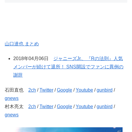
山口達也 まとめ
2018年04月06日
ジャニーズJr.、『Rの法則』人気
メンバーが続けて退所！ SNS開設でファンに異例の
謝辞
石田直也
2ch
/
Twitter
/
Google
/
Youtube
/
gunbird
/
gnews
村木亮太
2ch
/
Twitter
/
Google
/
Youtube
/
gunbird
/
gnews