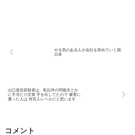
るのなマスコミはなぜここまで反日なの
か普通に名誉棄損これ...
やる気のある人が会社を辞めていく国、
日本
山口達也容疑者は、私以外の同級生とか
に手当たり次第 手を出してたので 被害に
遭った人は 何百人レベルだと思います
コメント