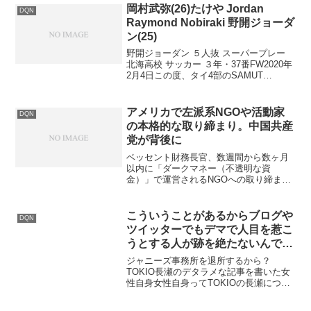
岡村武弥(26)たけや Jordan
DQN
Raymond Nobiraki 野開ジョーダ
ン(25)
野開ジョーダン ５人抜 スーパープレー
北海高校 サッカー ３年・37番FW2020年
2月4日この度、タイ4部のSAMUT
PRAKAN FCと契約致しました。ストラ
イカーとして結果をだしてチームに貢献
します、応援よろしくお願いします！
アメリカで左派系NGOや活動家
DQN
Mi...
の本格的な取り締まり。中国共産
党が背後に
ベッセント財務長官、数週間から数ヶ月
以内に「ダークマネー（不透明な資
金）」で運営されるNGOへの取り締まり
強化を示唆 Bessent Signals Crackdown
On Dark-Money Funded NGOs In
"Weeks...
こういうことがあるからブログや
DQN
ツイッターでもデマで人目を惹こ
うとする人が跡を絶たないんです
よ
ジャニーズ事務所を退所するから？
TOKIO長瀬のデタラメな記事を書いた女
性自身女性自身ってTOKIOの長瀬につい
てデタラメな記事書いて怒られて、また
すぐに庵野監督のデタラメな記事書いて