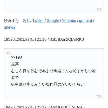
紗倉まな
2ch
/
Twitter
/
Google
/
Youtube
/
gunbird
/
gnews
1932012/01/22(日) 21:16:48.81 ID:m2QbvIRK0
>>190
最高
むしろ愛を育む行為より全編こんな恥ずかしい衣
装で
街中練り歩くみたいな作品のがいいくらい
1942012/01/22(日) 21:17:38.62 ID:cKHDeBg/0