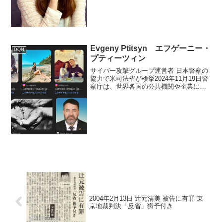
は、ドレスなどをインターネットで販売
する人気...
Evgeny Ptitsyn エフゲーニー・
DQN
プティーツィン
サイバー攻撃グループ運営者 日本警察の
協力で米司法省が検挙2024年11月19日警
察庁は、世界各国の公共機関や企業にサ
イバー攻撃を繰り返す、『フォボス』と
いうグループの42歳のロシア人運営者
を、アメリカ司法省が、日本の警察の協
力を得て検挙し...
2004年2月13日 辻元清美 被告に有罪 東
京地裁判決「反省」猶予付き