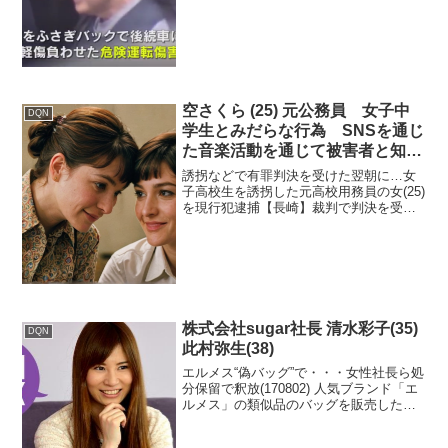
空さくら (25) 元公務員 女子中
DQN
学生とみだらな行為 SNSを通じ
た音楽活動を通じて被害者と知り
合い、交際を開始
誘拐などで有罪判決を受けた翌朝に…女
子高校生を誘拐した元高校用務員の女(25)
を現行犯逮捕【長崎】裁判で判決を受け
釈放された翌日に再び逮捕です。長崎市
内に住む女子高校生を誘拐したとして北
海道の元高校用務員の女が警察に現行犯
逮捕されました。未...
株式会社sugar社長 清水彩子(35)
DQN
此村弥生(38)
エルメス“偽バッグ”で・・・女性社長ら処
分保留で釈放(170802) 人気ブランド「エ
ルメス」の類似品のバッグを販売したと
して逮捕された女性社長らを処分保留で
釈放しました。 処分保留で釈放されたの