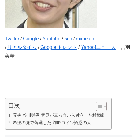
Twitter
/
Google
/
Youtube
/
5ch
/
mimizun
/
リアルタイム
/
Google トレンド
/
Yahoo!ニュース
吉羽
美華
目次
元夫 谷川與秀 意見が真っ向から対立した離婚劇
希望の党で落選した 詐欺コイン疑惑の人