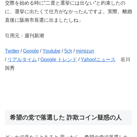
交際を始める時に“二度と選挙には出ない”と約束したの
に、選挙に出たくて仕方がなかったんですよ。実際、離婚
直後に阪南市長選に出ましたしね」
引用元：週刊新潮
Twitter
/
Google
/
Youtube
/
5ch
/
mimizun
/
リアルタイム
/
Google トレンド
/
Yahoo!ニュース
谷川
與秀
希望の党で落選した 詐欺コイン疑惑の人