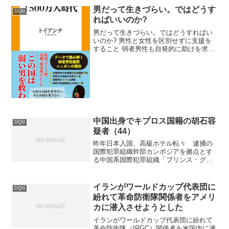
男だって生きづらい。ではどうす
DQN
ればいいのか?
男だって生きづらい。ではどうすればい
いのか? 男性と女性を区別せずに支援を
すること 弱者男性も自発的に助けを求め
るコミュニケーションの訓練をするべき
社会全体で弱者男性に対する理解を進め
る弱者男性１５００万人時代弱者男性
1500万人時代 1...
中国出身でキプロス国籍の胡石容
DQN
疑者（44）
昨年日本入国、高級ホテル転々 逮捕の
国際犯罪組織幹部カンボジアを拠点とす
る中国系国際犯罪組織「プリンス・グル
ープ」の幹部とみられる中国出身の男
が、日本の「高度専門職」という在留資
格を悪用して入国し、虚偽の転入届を提
イランがワールドカップ代表団に
DQN
出した容疑で警視庁に逮捕さ...
紛れて革命防衛隊関係者をアメリ
カに潜入させようとした
イランがワールドカップ代表団に紛れて
革命防衛隊（IRGC）関係者を米国内に潜