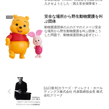
入させようとした：国土安全保障省トッ
プが明かす Iran Tried To Bring IRGC-
Linked Individuals Into US With W...
安全な場所から野生動物愛護を叫
DQN
ぶ団体
動物愛護団体の人のクマのイメージ安全
な場所から野生動物愛護を叫ぶ団体こう
した問題で、動物保護団体は必ずといっ
ていいほど自分らは安全な場所にいて、
声高に野生動物愛護を叫びますね。実際
に酪農関係者に大きな被害が出ています
し、人間を襲われる可能性...
[山口俊夫]カラーズ・ディレクト・ホール
ディングス株式会社 代表取締役会長 株式
会社クリーク