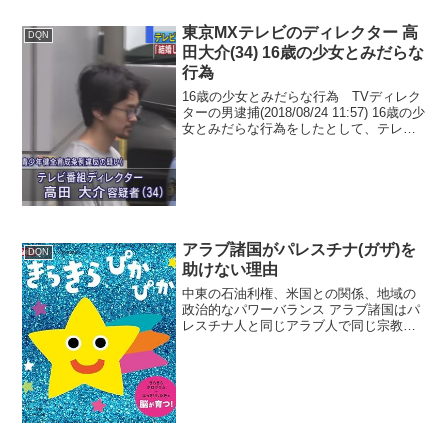
東京MXテレビのディレクター 高
DQN
田大介(34) 16歳の少女とみだらな
行為
16歳の少女とみだらな行為 TVディレク
ターの男逮捕(2018/08/24 11:57) 16歳の少
女とみだらな行為をしたとして、テレビ
番組のディレクターの男が逮捕されまし
た。男は独身を装い、少女に「結婚しよ
う」と話していたということです。...
アラブ諸国がパレスチナ(ガザ)を
DQN
助けない理由
中東の石油利権、米国との関係、地域の
政治的なパワーバランス アラブ諸国はパ
レスチナ人と同じアラブ人で同じ宗教の
イスラム教を信仰しているが、石油で潤
う産油国が多く、その利益を優先してい
るためガザを助けない。 特にサウジアラ
ビアは中東のリーダー...