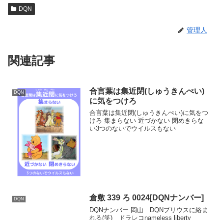
DQN
管理人
関連記事
合言葉は集近閉(しゅうきんぺい)
DQN
に気をつけろ
合言葉は集近閉(しゅうきんぺい)に気をつ
けろ 集まらない 近づかない 閉めきらな
い3つのないでウイルスもない
倉敷 339 ろ 0024[DQNナンバー]
DQN
DQNナンバー 岡山 DQNプリウスに絡ま
れる(笑) ドラレコnameless liberty