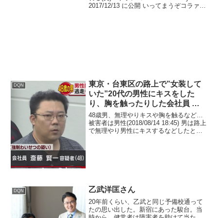
2017/12/13 に公開 いってまうぞコラァと
かヤンキー思考高すぎんか(´ﾟωﾟ)・*;'.
どうやって曲がるんや！じゃねぇよ お
前の運転が...
東京・台東区の路上で”女装して
DQN
いた”20代の男性にキスをした
り、胸を触ったりした会社員 斎
藤賢一(48)
48歳男、無理やりキスや胸を触るなど…
被害者は男性(2018/08/14 18:45) 男は路上
で無理やり男性にキスするなどしたとい
うことです。 会社員の斎藤賢一容疑者
(48)は今年04月、東京・台東区の路上で
帰宅途中の20代の男性を無理や...
乙武洋匡さん
DQN
20年前くらい、乙武と同じ予備校通って
たの思い出した。新宿にあった駿台。当
時から、健常者は障害者を助けて当たり