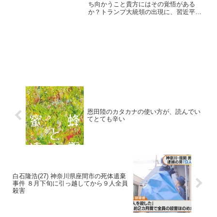
ち向かうこと貴方にはその覚悟がある
か？トランプ大統領の出現に、習近平が
霞む。関連ニュース 2018年04月26日 世
の中には、常識・理解力・モラル・教養
のかけらも無いような人間が一定割合存
在する 2016...
恩田陸のカタカナの使い方が、読んでい
てとても辛い
白石隆浩(27) 神奈川県座間市の死体遺棄
事件 ８月下旬に引っ越してから９人全員
殺害