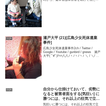
前って感じの態度で、何か手助けしても
一切謝ってかったなあ。自習室とかも独
り占めしてたし特別扱いされて当然って
感じの態度だった。昔は...
瀬戸大平 (21)[広島少女死体遺棄
DQN
事件]
広島少女死体遺棄事件2ch / Twitter /
Google / Youtube / gunbird / gnews 瀬戸
大平( ﾟ∀ﾟ)ｱﾊﾊ八八ﾉヽﾉヽﾉヽﾉ ＼ / ＼/ ＼.
広島LINE殺人事件、少女「決着をつけ
よう」
自分から仕掛けておいて、劣勢に
DQN
なると被害者面をする[気狂い] に
勝つには、それ以上の狂気で立ち
向かうこと
気狂いに勝つには、それ以上の狂気で立