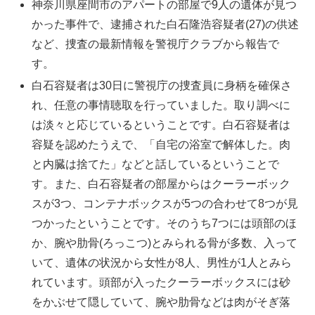
神奈川県座間市のアパートの部屋で9人の遺体が見つ
かった事件で、逮捕された白石隆浩容疑者(27)の供述
など、捜査の最新情報を警視庁クラブから報告で
す。
白石容疑者は30日に警視庁の捜査員に身柄を確保さ
れ、任意の事情聴取を行っていました。取り調べに
は淡々と応じているということです。白石容疑者は
容疑を認めたうえで、「自宅の浴室で解体した。肉
と内臓は捨てた」などと話しているということで
す。また、白石容疑者の部屋からはクーラーボック
スが3つ、コンテナボックスが5つの合わせて8つが見
つかったということです。そのうち7つには頭部のほ
か、腕や肋骨(ろっこつ)とみられる骨が多数、入って
いて、遺体の状況から女性が8人、男性が1人とみら
れています。頭部が入ったクーラーボックスには砂
をかぶせて隠していて、腕や肋骨などは肉がそぎ落