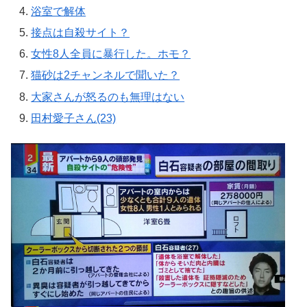
浴室で解体
接点は自殺サイト？
女性8人全員に暴行した。ホモ？
猫砂は2チャンネルで聞いた？
大家さんが怒るのも無理はない
田村愛子さん(23)