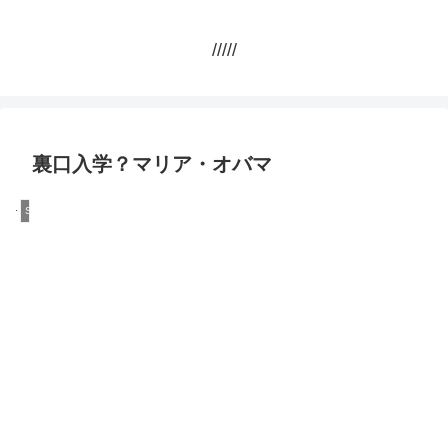
/////
裏口入学？マリア・オバマ
Scandal