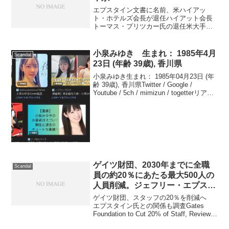
エプスタイン文書に名前、米ハイアッ
ト・ホテルズ会長が退任ハイアット会長
トーマス・プリツカー氏の退任米大手ホ
テルチェーン、ハイアット・ホテルズの
執行会長であるトーマス・プリツカー氏
が、2026年2月16日に退任を発表しまし
小泉みゆき 生まれ： 1985年4月
Scandal
た。この決定は、性犯...
23日 (年齢 39歳), 香川県
小泉みゆき生まれ： 1985年04月23日 (年
齢 39歳), 香川県Twitter / Google /
Youtube / 5ch / mimizun / togetterリアル
タイム / Google トレンド / Yahoo!ニュ
ー...
ゲイツ財団、2030年までに全職
Scandal
員の約20％にあたる最大500人の
人員削減。ジェフリー・エプスタ
インとの関わりについて外部機関
ゲイツ財団、スタッフの20％を削減へ
による調査を開始
エプスタイン氏との関係も調査Gates
Foundation to Cut 20% of Staff, Review
Epstein Tiesビル＆メリンダ・ゲイツ財団