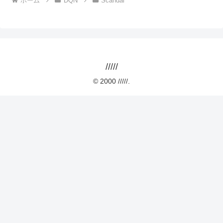
ホーム
DQN
Scandal
/////
© 2000 /////.