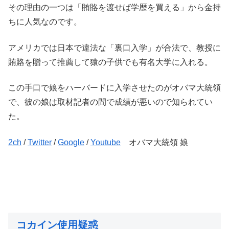
その理由の一つは「賄賂を渡せば学歴を買える」から金持
ちに人気なのです。
アメリカでは日本で違法な「裏口入学」が合法で、教授に
賄賂を贈って推薦して猿の子供でも有名大学に入れる。
この手口で娘をハーバードに入学させたのがオバマ大統領
で、彼の娘は取材記者の間で成績が悪いので知られてい
た。
2ch
/
Twitter
/
Google
/
Youtub
e
オバマ大統領 娘
コカイン使用疑惑