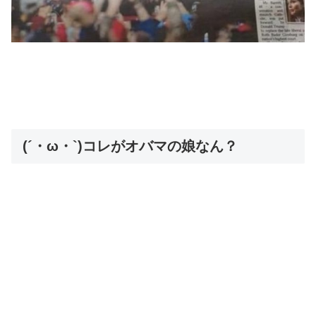
(´・ω・`)コレがオバマの娘なん？