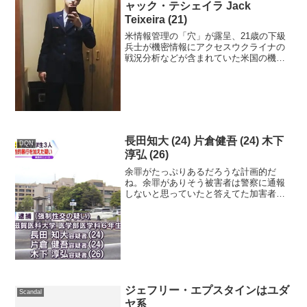
ャック・テシェイラ Jack
Teixeira (21)
米情報管理の「穴」が露呈、21歳の下級
兵士が機密情報にアクセスウクライナの
戦況分析などが含まれていた米国の機密
文書が外部に流出した問題で米当局は空
軍州兵を逮捕したが、21歳の州兵がどう
してこの10年で最大の米情報漏えいを行
うことができたのか...
長田知大 (24) 片倉健吾 (24) 木下
DQN
淳弘 (26)
余罪がたっぷりあるだろうな計画的だ
ね。余罪がありそう被害者は警察に通報
しないと思っていたと答えてた加害者が
多かった強制わいせつ犯と強姦犯に聞い
たアンケート調査の内容を見たが被害者
にも落ち度や責任があるから、犯人と被
害者が知り合いだからとかそ...
ジェフリー・エプスタインはユダ
Scandal
ヤ系