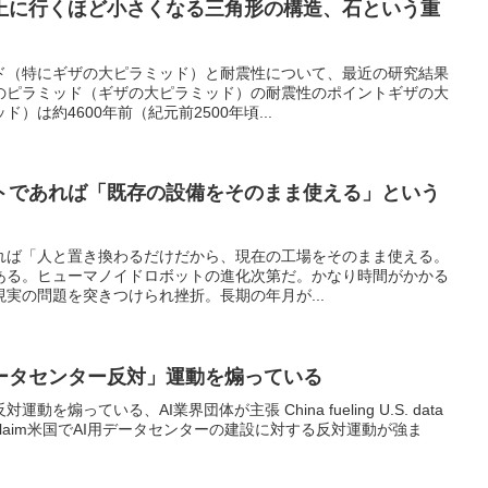
上に行くほど小さくなる三角形の構造、石という重
ド（特にギザの大ピラミッド）と耐震性について、最近の研究結果
のピラミッド（ギザの大ピラミッド）の耐震性のポイントギザの大
）は約4600年前（紀元前2500年頃...
トであれば「既存の設備をそのまま使える」という
れば「人と置き換わるだけだから、現在の工場をそのまま使える。
ある。ヒューマノイドロボットの進化次第だ。かなり時間がかかる
実の問題を突きつけられ挫折。長期の年月が...
ータセンター反対」運動を煽っている
煽っている、AI業界団体が主張 China fueling U.S. data
I groups claim米国でAI用データセンターの建設に対する反対運動が強ま