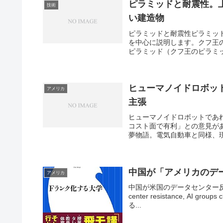
ピラミッドと耐震性。
技術
い建造物
ピラミッドと耐震性ピラミッ
を中心に説明します。クフ王
ピラミッド（クフ王のピラミッド
ヒューマノイドロボッ
アメリカ
主張
ヒューマノイドロボットであ
コスト面で有利」との意見が
夢物語。電気自動車と同様、現
中国が「アメリカのデ
アメリカ
中国が米国のデータセンター反対運動を
center resistance, A
る...