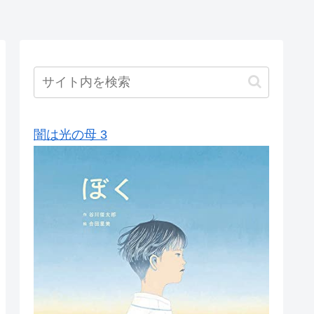
闇は光の母 3