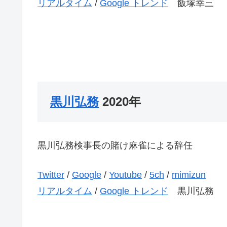
リアルタイム
/
Google トレンド
飯塚幸三
黒川弘務
2020年
黒川弘務検事長の賭け麻雀による辞任
Twitter
/
Google
/
Youtube
/
5ch
/
mimizun
リアルタイム
/
Google トレンド
黒川弘務