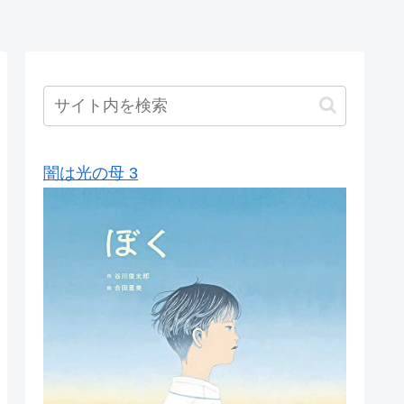
闇は光の母 3