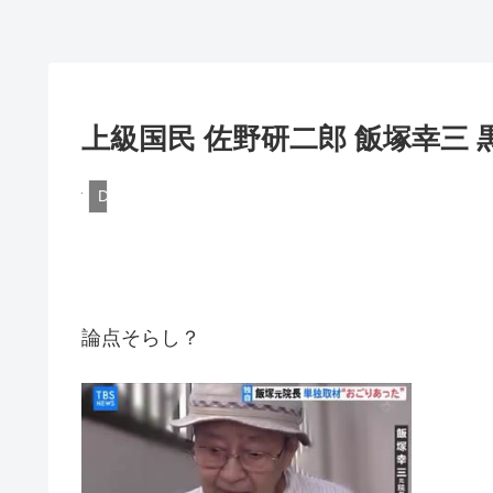
上級国民 佐野研二郎 飯塚幸三 
DQN
論点そらし？