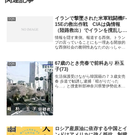
イランで撃墜された米軍戦闘機F-
DQN
15Eの救出作戦 CIAは偽情報
（陸路救出）でイランを撹乱した
が、メディアリークがこれを台無
情報を隠す東側。報道する西側。トラン
しに
プの言っていることにも一理ある開放的
な西側社会の脆弱性あなたのおっしゃる
通り、国家安全保障と報道の自由の間
で、東側諸国のような情報統制と西側の
積極的な報道が対照的であり、トランプ
67歳のとき売春で前科あり 朴玉
DQN
氏の懸念には合理性がありま...
子(73)
生活保護受けながら韓国籍の７３歳女売
春 歩道で勧誘し逮捕「暗がりだった
ら…」と捜査幹部神奈川県警伊勢佐木署
は１２日、売春防止法違反(勧誘)の疑い
で、横浜市南区二葉町、韓国籍の無職、
朴玉子容疑者(７３)を現行犯逮捕した。逮
捕容疑は１２日未明、...
ロシア産原油に依存する中国とイ
DQN
ンドはアメリカに強く抵抗 制裁