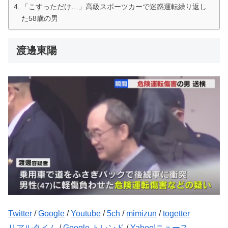
「こすっただけ…」高級スポーツカーで迷惑運転繰り返し
た58歳の男
渡邊東陽
Twitter
/
Google
/
Youtube
/
5ch
/
mimizun
/
togetter
リアルタイム
/
Google トレンド
/
Yahoo!ニュース