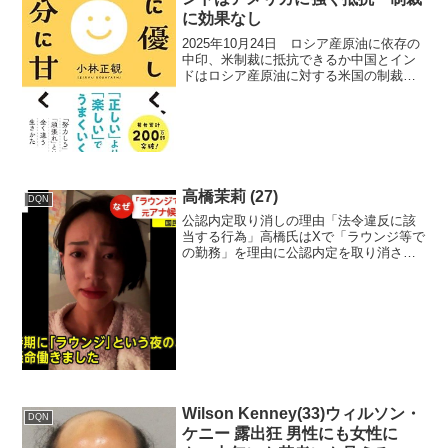
に効果なし
2025年10月24日 ロシア産原油に依存の
中印、米制裁に抵抗できるか中国とイン
ドはロシア産原油に対する米国の制裁圧
力に対抗しており、依存の高さから米制
裁に完全に従うのは困難な状況です。
2025年10月の報道によると、中国の国営
石油大手はい...
高橋茉莉 (27)
DQN
公認内定取り消しの理由「法令違反に該
当する行為」高橋氏はXで「ラウンジ等で
の勤務」を理由に公認内定を取り消され
たと主張したが、玉木氏はこの点を「事
実と異なる」とした。ただ、取り消しの
理由になった「法令違反に該当する行
為」に関する具体的な説明...
Wilson Kenney(33)ウィルソン・
DQN
ケニー 露出狂 男性にも女性に