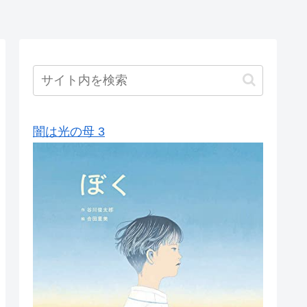
闇は光の母 3