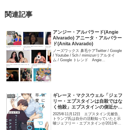
関連記事
アンジー・アルバラード(Angie
DQN
Alvarado) アニータ・アルバラー
ド(Anita Alvarado)
ノーズワックス 鼻毛ケアTwitter / Google
/ Youtube / 5ch / mimizunリアルタイ
ム / Google トレンド Angie
AlvaradoTwitter / Google / Youtube / 5c...
ギレーヌ・マクスウェル「ジェフ
DQN
リー・エプスタインは自殺ではな
く他殺」エプスタインの側近かつ
元恋人
2025年11月12日 エプスタイン元被告、
トランプ氏は自分の活動知っていたと示
唆ジェフリー・エプスタインが2011年に
ギスレーヌ・マックスウェルに送ったメ