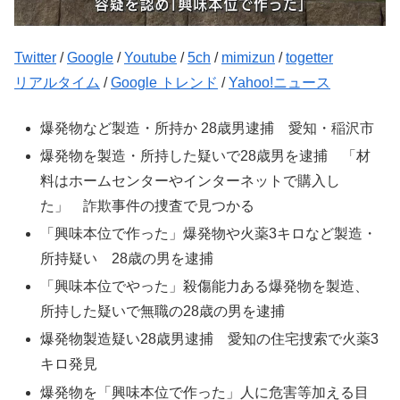
Twitter
/
Google
/
Youtube
/
5ch
/
mimizun
/
togetter
リアルタイム
/
Google トレンド
/
Yahoo!ニュース
爆発物など製造・所持か 28歳男逮捕 愛知・稲沢市
爆発物を製造・所持した疑いで28歳男を逮捕 「材
料はホームセンターやインターネットで購入し
た」 詐欺事件の捜査で見つかる
「興味本位で作った」爆発物や火薬3キロなど製造・
所持疑い 28歳の男を逮捕
「興味本位でやった」殺傷能力ある爆発物を製造、
所持した疑いで無職の28歳の男を逮捕
爆発物製造疑い28歳男逮捕 愛知の住宅捜索で火薬3
キロ発見
爆発物を「興味本位で作った」人に危害等加える目