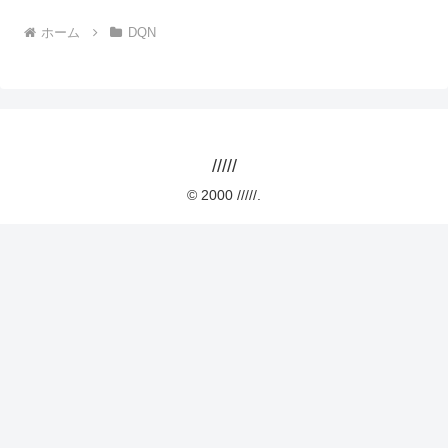
ホーム
DQN
/////
© 2000 /////.