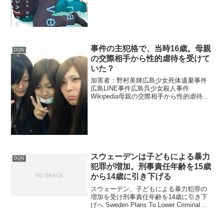
ールの中で、「トランプは黙っている犬
（問題を起こしていない人物）」だと
し、ある被害者...
事件の主犯格で、当時16歳。母親
DQN
の交際相手から性的虐待を受けて
いた？
加害者：野村美輝広島少女死体遺棄事件
広島LINE事件広島呉少女殺人事件
Wikipedia母親の交際相手から性的虐待を
受けていた少女A 事件の主犯格で、当時
16歳。両親が離婚後、厳しく育てられ、
虐待、母親の交際相手から性的虐待を受
けていた。事...
スウェーデンは子どもによる暴力
DQN
犯罪が増加。刑事責任年齢を15歳
から14歳に引き下げる
スウェーデン、子どもによる暴力犯罪の
増加を受け刑事責任年齢を14歳に引き下
げへ Sweden Plans To Lower Criminal
Age To 14 Amid Rise In Violent Crime By
Childrenス...