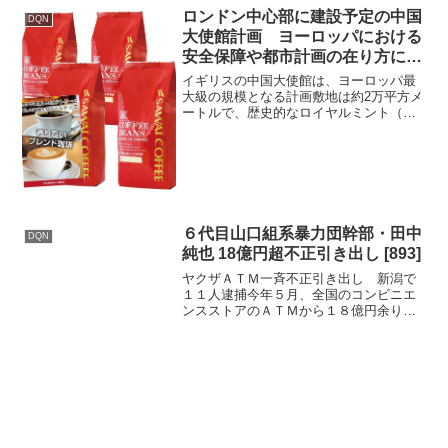
ロンドン中心部に建設予定の中国
DQN
大使館計画 ヨーロッパにおける
安全保障や都市計画の在り方に問
題
イギリスの中国大使館は、ヨーロッパ最
大級の規模となる計画敷地は約2万平方メ
ートルで、歴史的なロイヤルミント（王
立造幣局）の跡地に位置しています。中
国政府は2018年にこの土地を取得し、新
大使館の建設を計画しましたが、住民や
議会、香港民主派活...
６代目山口組系暴力団幹部・田中
DQN
純也 18億円超不正引き出し [893]
ヤクザＡＴＭ一斉不正引き出し 新潟で
１１人逮捕今年５月、全国のコンビニエ
ンスストアのＡＴＭから１８億円余りが
不正に引き出された事件で、新潟県警は
１１日、現金１１４０万円を不正に引き
出した疑いで暴力団幹部の男など１１人
を逮捕した。2ch / ...