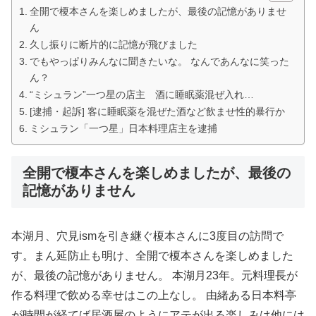
全開で榎本さんを楽しめましたが、最後の記憶がありませ
ん
久し振りに断片的に記憶が飛びました
でもやっぱりみんなに聞きたいな。 なんであんなに笑った
ん？
“ミシュラン”一つ星の店主 酒に睡眠薬混ぜ入れ…
[逮捕・起訴] 客に睡眠薬を混ぜた酒など飲ませ性的暴行か
ミシュラン「一つ星」日本料理店主を逮捕
全開で榎本さんを楽しめましたが、最後の
記憶がありません
本湖月、穴見ismを引き継ぐ榎本さんに3度目の訪問で
す。まん延防止も明け、全開で榎本さんを楽しめました
が、最後の記憶がありません。 本湖月23年。元料理長が
作る料理で飲める幸せはこの上なし。 由緒ある日本料亭
が時間が経てば居酒屋のようにアテが出る楽しみは他には