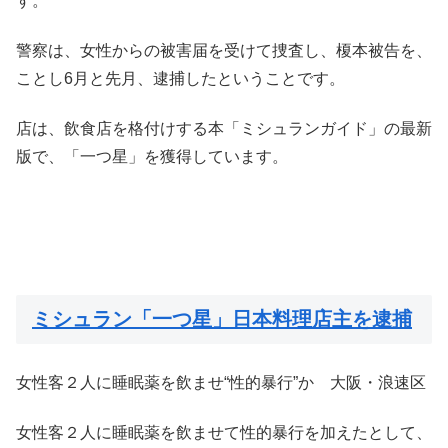
す。
警察は、女性からの被害届を受けて捜査し、榎本被告を、
ことし6月と先月、逮捕したということです。
店は、飲食店を格付けする本「ミシュランガイド」の最新
版で、「一つ星」を獲得しています。
ミシュラン「一つ星」日本料理店主を逮捕
女性客２人に睡眠薬を飲ませ“性的暴行”か 大阪・浪速区
女性客２人に睡眠薬を飲ませて性的暴行を加えたとして、