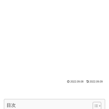
2022.09.08
2022.09.09
目次