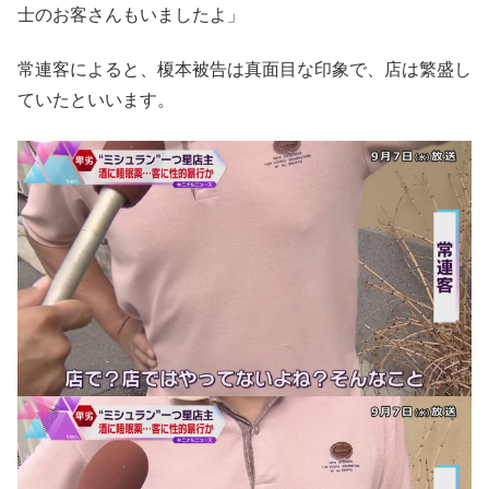
士のお客さんもいましたよ」
常連客によると、榎本被告は真面目な印象で、店は繁盛し
ていたといいます。