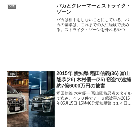
バカとクレーマーとストライク・
DQN
ゾーン
バカは相手をしないことにしている。バ
カの基準は、これまでの人生経験で決め
る。ストライク・ゾーンを外れるやつは
バカ。或いはクレーマー。
2015年 愛知県 稲田信義(36) 冨山
DQN
隆恭(26) 木村優一(25) 窃盗で逮捕
約7億6000万円の被害
稲田信義 木村優一 冨山隆恭忍者スタイル
で盗み、４５０件で７・６億被害か2015
年05月15日 15時46分愛知県警は１４日、
名古屋市北区、自称会社員木村優一容疑
者(２５)を窃盗容疑などで逮捕し、同市守
山区、自称作業員稲田信義(３６)、同市...