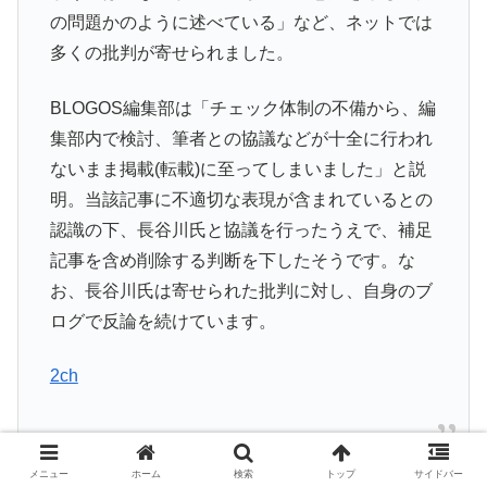
の問題かのように述べている」など、ネットでは
多くの批判が寄せられました。
BLOGOS編集部は「チェック体制の不備から、編
集部内で検討、筆者との協議などが十全に行われ
ないまま掲載(転載)に至ってしまいました」と説
明。当該記事に不適切な表現が含まれているとの
認識の下、長谷川氏と協議を行ったうえで、補足
記事を含め削除する判断を下したそうです。な
お、長谷川氏は寄せられた批判に対し、自身のブ
ログで反論を続けています。
2ch
メニュー
ホーム
検索
トップ
サイドバー
32016/09/23(金) 06:16:48.72 ID:I2bX7zTB0