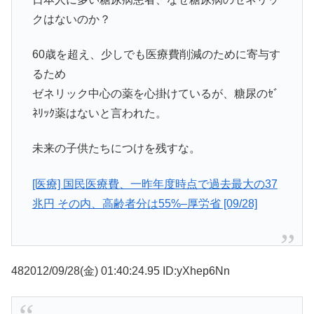
クはないのか？
60歳を超え、少しでも医療費削減のために寄与す
るため
ゼネリック中心の薬を心掛けているが、糖尿のｾﾞ
ﾈﾘｯｸ薬はないと言われた。
未来の子供たちにつけを残すな。
[医療] 国民医療費、一昨年度時点で過去最大の37
兆円 その内、高齢者分は55%–厚労省 [09/28]
482012/09/28(金) 01:40:24.95 ID:yXhep6Nn