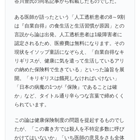
谷川豊氏の同名記事から転載したものでした。
ある医師が語ったという「人工透析患者の8～9割
は『自業自得』の食生活と生活習慣が原因」との
言説から論は出発。人工透析患者は1級障害者に
認定されるため、医療費は無料になります。その
現状をイソップ童話になぞらえ、「自業自得なキ
リギリスが、健康に気を遣って生活しているアリ
の納めた保険料で生きている」といった論旨を展
開。「キリギリスは餓死しなければいけない」
「日本の病魔の1つが『保険』であることは確
か」など、タイトル通り辛らつな言葉で締めくく
られています。
この論は健康保険制度の問題を提起するものでし
たが、「この書き方では殺人を不特定多数に呼び
かけてはいないか」「いち医師の意見をさも全体