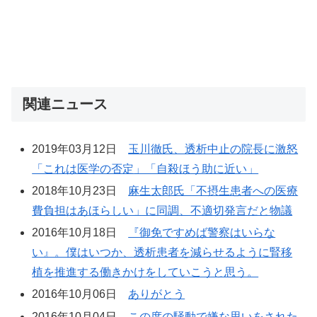
関連ニュース
2019年03月12日
玉川徹氏、透析中止の院長に激怒
「これは医学の否定」「自殺ほう助に近い」
2018年10月23日
麻生太郎氏「不摂生患者への医療
費負担はあほらしい」に同調、不適切発言だと物議
2016年10月18日
『御免ですめば警察はいらな
い』。僕はいつか、透析患者を減らせるように腎移
植を推進する働きかけをしていこうと思う。
2016年10月06日
ありがとう
2016年10月04日
この度の騒動で嫌な思いをされた