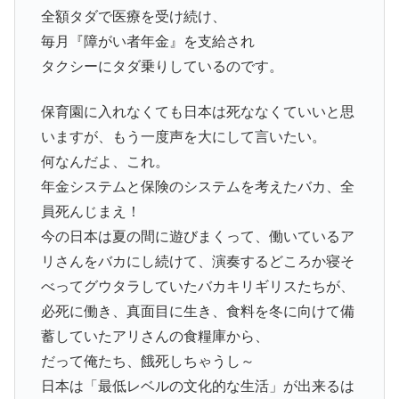
全額タダで医療を受け続け、
毎月『障がい者年金』を支給され
タクシーにタダ乗りしているのです。
保育園に入れなくても日本は死ななくていいと思
いますが、もう一度声を大にして言いたい。
何なんだよ、これ。
年金システムと保険のシステムを考えたバカ、全
員死んじまえ！
今の日本は夏の間に遊びまくって、働いているア
リさんをバカにし続けて、演奏するどころか寝そ
べってグウタラしていたバカキリギリスたちが、
必死に働き、真面目に生き、食料を冬に向けて備
蓄していたアリさんの食糧庫から、
だって俺たち、餓死しちゃうし～
日本は「最低レベルの文化的な生活」が出来るは