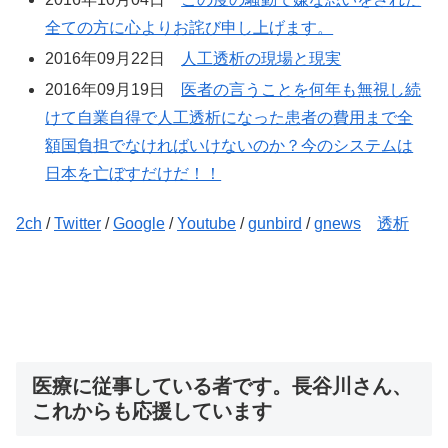
全ての方に心よりお詫び申し上げます。
2016年09月22日
人工透析の現場と現実
2016年09月19日
医者の言うことを何年も無視し続
けて自業自得で人工透析になった患者の費用まで全
額国負担でなければいけないのか？今のシステムは
日本を亡ぼすだけだ！！
2ch
/
Twitter
/
Google
/
Youtube
/
gunbird
/
gnews
透析
医療に従事している者です。長谷川さん、
これからも応援しています