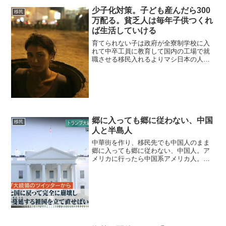
少子化対策。子ども産んだら300
移民
万配る。貧乏人は毎年子供つくれ
ば生活していける
育てられない子は政府が全寮制学校に入
れて中卒工員に教育して国内の工場で就
職させる移民入れるよりマシ日本の人口1
億2520万人、37万人減2018年07月12日外
国人を受け入れていくしかなさそうすで
に日本は移民受け入れ世界4位らしい。
EUでは...
郷に入っても郷に従わない、中国
移民
人と半島人
中華街を作り、移民先でも中国人のまま
郷に入っても郷に従わない、中国人。ア
メリカに行ったら中国系アメリカ人。ア
メリカ人として行動しないと。在日半島
人の場合、帰化すらしていない人さえい
る。日本語NG、メニューは中国語だけ
2019年07月16日中...