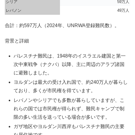
シリア
59万人
レバノン
49万人
合計：約597万人（2024年、UNRWA登録難民数）。
背景と詳細
パレスチナ難民は、1948年のイスラエル建国と第一
次中東戦争（ナクバ）以降、主に周辺のアラブ諸国
に避難しました。
ヨルダンは最大の受け入れ国で、約240万人が暮らし
ており、多くが市民権を得ています。
レバノンやシリアでも多数が暮らしていますが、こ
れらの国では市民権が得られず、難民キャンプで制
限の多い生活を送っている場合が多いです。
ガザ地区やヨルダン川西岸もパレスチナ難民の主要
な居住地です。