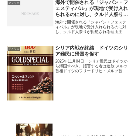
海外で開催される「ジャパン・フ
アメリカ
ェスティバル」が現地で受け入れ
られるのに対し、クルド人祭りが
拒絶される理由
海外で開催される「ジャパン・フェステ
ィバル」が現地で受け入れられるのに対
し、クルド人祭りが拒絶される理由主な
理由は、イベントの「性格」と「周辺の
社会状況」が違うからです。海外のジャ
パン・フェスティバルは、日本文化を紹
シリア内戦が終結 ドイツのシリ
アメリカ
介して現地住民とつながる...
ア難民に帰国を促す
2025年11月04日 シリア難民はドイツか
ら帰国すべき、拒否する者は追放 メルツ
首相ドイツのフリードリヒ・メルツ首相
は、シリア内戦が終結したとされる現
在、ドイツ国内に残るシリア難民に帰国
を促し、拒否すれば国外追放の対象とす
る考えを表明した...