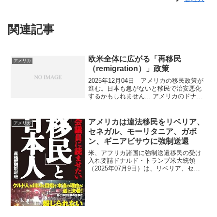
関連記事
欧米全体に広がる「再移民
アメリカ
（remigration）」政策
2025年12月04日 アメリカの移民政策が
進む。日本も急がないと移民で治安悪化
するかもしれません... アメリカのドナル
ド・トランプ前大統領が、感謝祭に合わ
せて「第三世界諸国からの移民を全面的
に一時停止する」と発言し、極めて強硬
アメリカは違法移民をリベリア、
アメリカ
な移民政策...
セネガル、モーリタニア、ガボ
ン、ギニアビサウに強制送還
米、アフリカ諸国に強制送還移民の受け
入れ要請ドナルド・トランプ米大統領
（2025年07月9日）は、リベリア、セネ
ガル、モーリタニア、ガボン、ギニアビ
サウの西アフリカ5カ国の首脳とホワイト
ハウスで会談し、米国が強制送還する移
民のうち、本国が受...