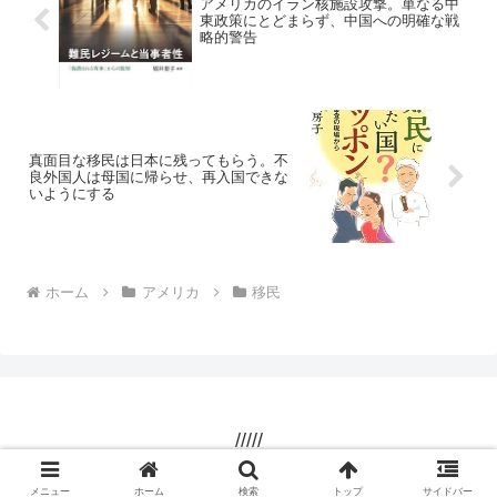
アメリカのイラン核施設攻撃。単なる中
東政策にとどまらず、中国への明確な戦
略的警告
真面目な移民は日本に残ってもらう。不
良外国人は母国に帰らせ、再入国できな
いようにする
ホーム
アメリカ
移民
/////
© 2000 /////.
メニュー
ホーム
検索
トップ
サイドバー