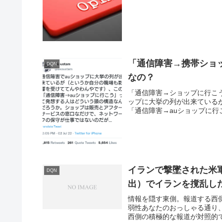
「通信障害→携帯ショ
DQN
なの？
「通信障害→ショップに行こ
ップに大挙の列が出来ている
「通信障害→auショップに行
イランで撃墜された米軍
DQN
出）でイランを撹乱し
情報を隠す東側。報道する西
弱性あなたのおっしゃる通り
西側の積極的な報道が対照的で