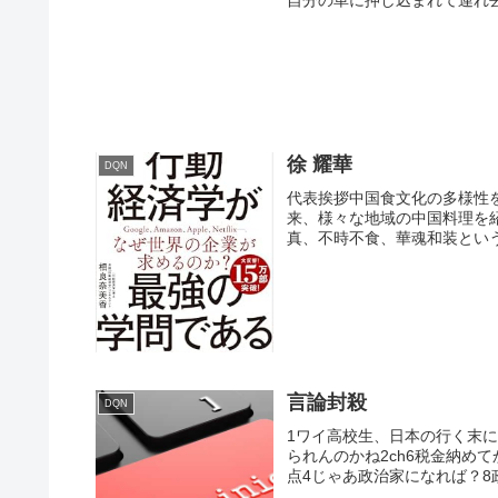
​徐 耀華
DQN
​代表挨拶中国食文化の多様性
来、様々な地域の中国料理を
真、不時不食、華魂和装という
言論封殺
DQN
1ワイ高校生、日本の行く末
られんのかね2ch6税金納め
点4じゃあ政治家になれば？8