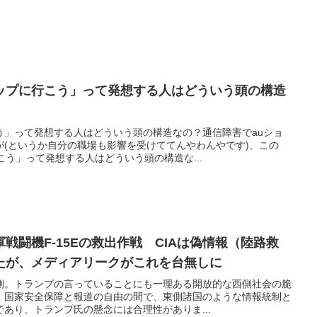
ップに行こう」って発想する人はどういう頭の構造
う」って発想する人はどういう頭の構造なの？通信障害でauショ
が(というか自分の職場も影響を受けててんやわんやです)、この
こう」って発想する人はどういう頭の構造な...
戦闘機F-15Eの救出作戦 CIAは偽情報（陸路救
たが、メディアリークがこれを台無しに
側。トランプの言っていることにも一理ある開放的な西側社会の脆
、国家安全保障と報道の自由の間で、東側諸国のような情報統制と
あり、トランプ氏の懸念には合理性がありま...