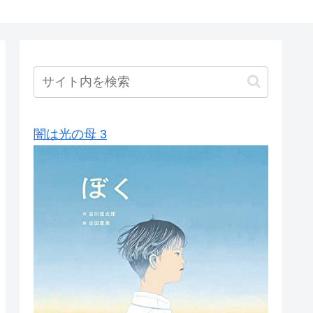
闇は光の母 3