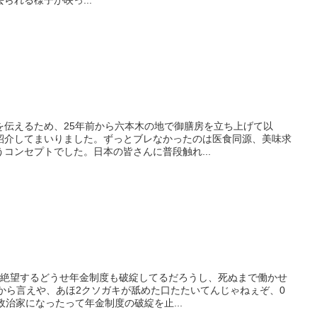
を伝えるため、25年前から六本木の地で御膳房を立ち上げて以
紹介してまいりました。ずっとブレなかったのは医食同源、美味求
コンセプトでした。日本の皆さんに普段触れ...
に絶望するどうせ年金制度も破綻してるだろうし、死ぬまで働かせ
てから言えや、あほ2クソガキが舐めた口たたいてんじゃねぇぞ、0
政治家になったって年金制度の破綻を止...