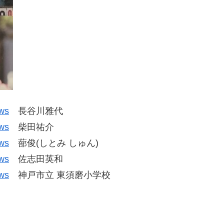
ws
長谷川雅代
ws
柴田祐介
ws
蔀俊(しとみ しゅん)
ws
佐志田英和
ws
神戸市立 東須磨小学校