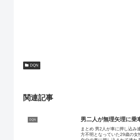
DQN
関連記事
男二人が無理矢理に乗
DQN
まとめ 男2人が車に押し込み連れ去
方不明となっていた29歳の
自分の車に押し込まれて連れ去