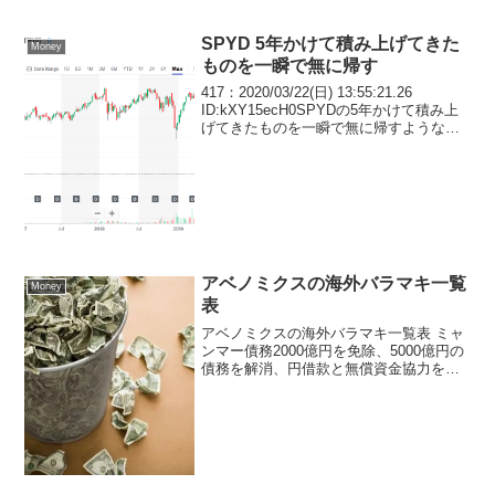
SPYD 5年かけて積み上げてきた
Money
ものを一瞬で無に帰す
417：2020/03/22(日) 13:55:21.26
ID:kXY15ecH0SPYDの5年かけて積み上
げてきたものを一瞬で無に帰すようなチ
ャートすこ(´・ω・`)151：2020/03/22(日)
09:55:43.75 ID:L3...
アベノミクスの海外バラマキ一覧
Money
表
アベノミクスの海外バラマキ一覧表 ミャ
ンマー債務2000億円を免除、5000億円の
債務を解消、円借款と無償資金協力を合
わせて総額910億円のＯＤＡを実施 中
東・北アフリカ地域に対し新たに総額２
２億ドル＝2160億円規模の支援を発表 シ
リアの...