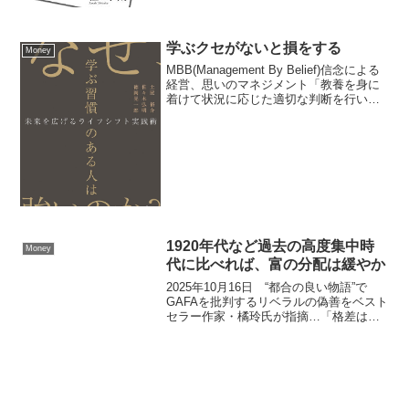
学ぶクセがないと損をする
Money
MBB(Management By Belief)信念による
経営、思いのマネジメント「教養を身に
着けて状況に応じた適切な判断を行い、
多くの人の幸せを意識しつつ、やりたい
ことを自分に問いかける」学ぶクセがな
いと損をする コロナ禍も好機と考え、...
1920年代など過去の高度集中時
Money
代に比べれば、富の分配は緩やか
2025年10月16日 “都合の良い物語”で
GAFAを批判するリベラルの偽善をベスト
セラー作家・橘玲氏が指摘…「格差は拡
大している」は果たして本当なのか資本
主義批判の時代錯誤性 リベラル派が「資
本主義は格差を拡大させる」と批判する
のは、マル...