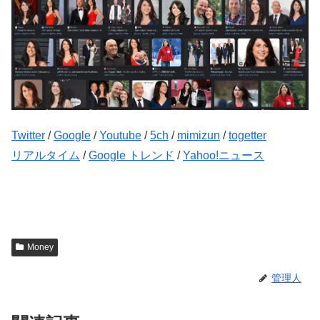
Twitter
/
Google
/
Youtube
/
5ch
/
mimizun
/
togetter
リアルタイム
/
Google トレンド
/
Yahoo!ニュース
Money
管理人