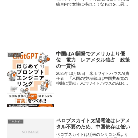
線車内で女性に棒のようなものを…男は
線路へ(2018/06/13 11:58) JR埼京線の車
内で女性にわいせつな行為をしたとし
て、36歳の男が逮捕されました...
中国はAI開発でアメリカより優
アメリカ
位 電力 レアメタル独占 政策
の一貫性
2025年10月06日 米ホワイトハウスAI責
任者 「米国の技術輸出は中国共産党の
抑制に貢献」米ホワイトハウスのAIおよ
び暗号資産政策責任者デイヴィッド・サ
ックス氏は、トランプ大統領の対中政策
を「弱腰ではなく戦略的判断」と評価
し、米国がAI...
ペロブスカイト太陽電池はレアメ
エネルギー
タル不要のため、中国依存は低い
ペロブスカイトは従来のシリコン系より