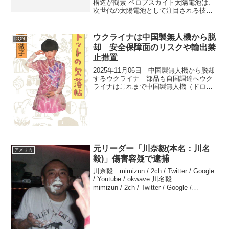
構造が簡素 ペロブスカイト太陽電池は、
次世代の太陽電池として注目される技術
で、ペロブスカイト構造の材料を発電層
に用いたものです。​仕組み 太陽光が発電
層に当たると電子と正孔が発生し、電子
ウクライナは中国製無人機から脱
DQN
輸送層と正孔輸送層...
却 安全保障面のリスクや輸出禁
止措置
2025年11月06日 中国製無人機から脱却
するウクライナ 部品も自国調達へウク
ライナはこれまで中国製無人機（ドロー
ン）への依存が高かったものの、2025年
に自国での国産代替品の大量配備を始め
ました。ミハイロ・フェドロウ副首相に
よれば、最初...
元リーダー「川奈毅(本名：川名
アメリカ
毅)」傷害容疑で逮捕
川奈毅 mimizun / 2ch / Twitter / Google
/ Youtube / okwave 川名毅
mimizun / 2ch / Twitter / Google /
Youtube / okwave朝青龍「殴打・暴行...