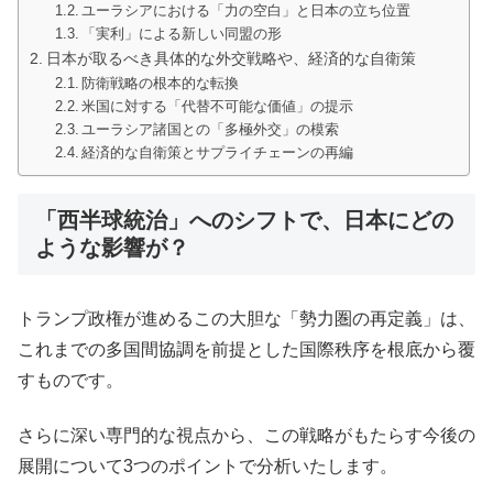
ユーラシアにおける「力の空白」と日本の立ち位置
「実利」による新しい同盟の形
日本が取るべき具体的な外交戦略や、経済的な自衛策
防衛戦略の根本的な転換
米国に対する「代替不可能な価値」の提示
ユーラシア諸国との「多極外交」の模索
経済的な自衛策とサプライチェーンの再編
「西半球統治」へのシフトで、日本にどの
ような影響が？
トランプ政権が進めるこの大胆な「勢力圏の再定義」は、
これまでの多国間協調を前提とした国際秩序を根底から覆
すものです。
さらに深い専門的な視点から、この戦略がもたらす今後の
展開について3つのポイントで分析いたします。