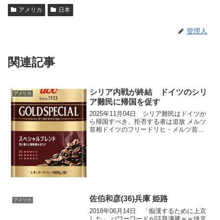
アメリカ
日本
管理人
関連記事
シリア内戦が終結 ドイツのシリ
アメリカ
ア難民に帰国を促す
2025年11月04日 シリア難民はドイツか
ら帰国すべき、拒否する者は追放 メルツ
首相ドイツのフリードリヒ・メルツ首相
は、シリア内戦が終結したとされる現
在、ドイツ国内に残るシリア難民に帰国
を促し、拒否すれば国外追放の対象とす
る考えを表明した...
佐伯和彦(36)兵庫 姫路
アメリカ
2018年06月14日 「痴漢するために上京
した」 パワーワードが話題沸騰ｗｗ埼京