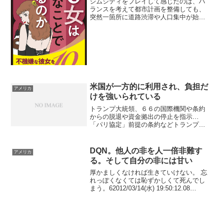
シムシティをプレイして感じたのは、バ
ランスを考えて都市計画を整備しても、
突然一箇所に道路渋滞や人口集中が始ま
る。そして大抵の場合、是正が追いつか
ずにゲームが破綻するシムシティから都
市計画の難しさを知るゲームの中での体
験は、現実の都市計画家た...
米国が一方的に利用され、負担だ
アメリカ
けを強いられている
トランプ大統領、６６の国際機関や条約
からの脱退や資金拠出の停止を指示…
「パリ協定」前提の条約などトランプ大
統領が2026年1月7日に署名した、66の国
際機関および条約からの脱退・資金拠出
停止に関する大統領覚書について、専門
DQN。他人の非を人一倍非難す
アメリカ
的な観点から分析と...
る。そして自分の非には甘い
厚かましくなければ生きていけない。 忘
れっぽくなくては恥ずかしくて死んでし
まう。62012/03/14(水) 19:50:12.08
ID:mp9CLDXm0こいつ、動画の序盤で、
見晴らしの悪い場所で追い抜きして明ら
かに制限速以上のスピード...