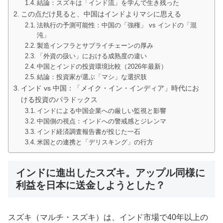
結論：スズキは「インド流」を学んで生き残った
この点だけ見ると、中国はインドよりマシに思える
法執行の予測可能性：中国の「強権」 vs インドの「混
沌」
製造インフラとサプライチェーンの厚み
「外資の扱い」における成熟度の違い
中国とインドの投資環境比較（2026年最新）
結論：投資家が選ぶ「マシ」な選択肢
インド vs 中国：「メイク・イン・インディア」時代にお
ける投資のパラドックス
インドによる中国企業への厳しい監視と影響
中国側の視点：インドへの警戒感とジレンマ
インド経済調査報告書が投じた一石
米国との連携と「デリスキング」の行方
インドに進出したスズキ。アップル同様に
利益を日本に送金しようとした？
スズキ（マルチ・スズキ）は、インド市場で40年以上の