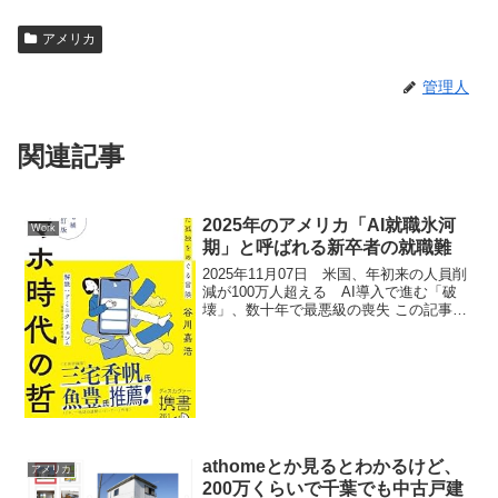
アメリカ
管理人
関連記事
2025年のアメリカ「AI就職氷河
Work
期」と呼ばれる新卒者の就職難
2025年11月07日 米国、年初来の人員削
減が100万人超える AI導入で進む「破
壊」、数十年で最悪級の喪失 この記事
は、AI導入と需要減退を背景に、2025年
の米国における雇用喪失が過去数十年で
最悪の水準に達していることを伝えてい
る。以...
athomeとか見るとわかるけど、
アメリカ
200万くらいで千葉でも中古戸建