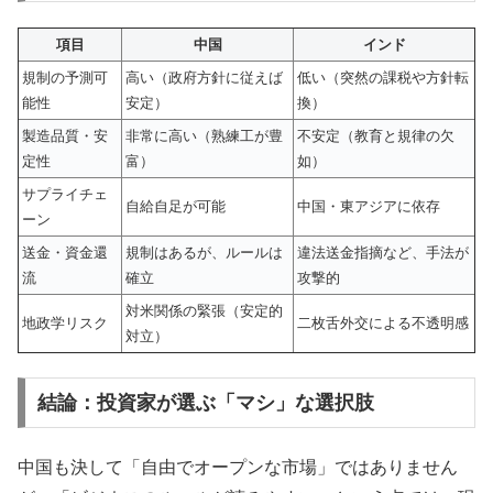
項目
中国
インド
規制の予測可
高い（政府方針に従えば
低い（突然の課税や方針転
能性
安定）
換）
製造品質・安
非常に高い（熟練工が豊
不安定（教育と規律の欠
定性
富）
如）
サプライチェ
自給自足が可能
中国・東アジアに依存
ーン
送金・資金還
規制はあるが、ルールは
違法送金指摘など、手法が
流
確立
攻撃的
対米関係の緊張（安定的
地政学リスク
二枚舌外交による不透明感
対立）
結論：投資家が選ぶ「マシ」な選択肢
中国も決して「自由でオープンな市場」ではありません