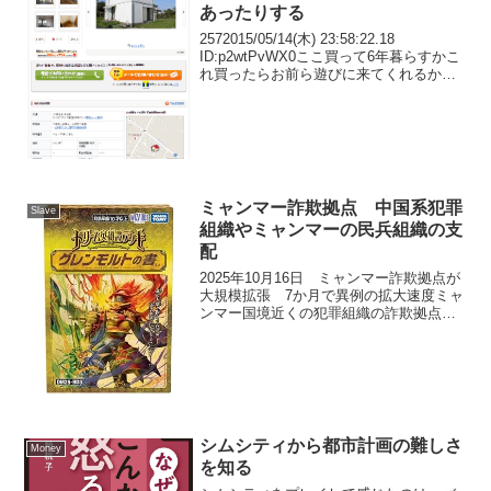
あったりする
2572015/05/14(木) 23:58:22.18
ID:p2wtPvWX0ここ買って6年暮らすかこ
れ買ったらお前ら遊びに来てくれるか千
葉県山武郡九十九里町不動堂小屋暮らし
総合ウォッチスレ52782015/05/15(金)
07:21...
ミャンマー詐欺拠点 中国系犯罪
Slave
組織やミャンマーの民兵組織の支
配
2025年10月16日 ミャンマー詐欺拠点が
大規模拡張 7か月で異例の拡大速度ミャ
ンマー国境近くの犯罪組織の詐欺拠点
「KKパーク」が、過去7か月で異例の速
さで大規模に拡張しています。この拠点
は新たな建物を多数建設中で、米イーロ
ン・マスク氏の...
シムシティから都市計画の難しさ
Money
を知る