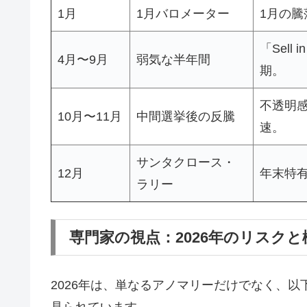
1月
1月バロメーター
1月の
「Sel
4月〜9月
弱気な半年間
期。
不透明感
10月〜11月
中間選挙後の反騰
速。
サンタクロース・
12月
年末特
ラリー
専門家の視点：2026年のリスクと
2026年は、単なるアノマリーだけでなく、