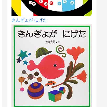
きんぎょが にげた