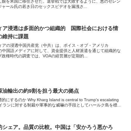
し娘を米国に移住させた。選挙戦では大敗するように、悪のゼレン
ャール氏の若き日のセックスビデオを漏洩さ...
ィア浸透は多面的かつ組織的 国際社会における情
の維持に課題
ディアの浸透中国共産党（中共）は、ボイス・オブ・アメリカ
外の中国語メディアに対して、資金提供と人材派遣を通じて組織的な
政権時代の調査では、VOAの経営層が定期的...
原油輸出の約9割を担う最大の拠点
hy Kharg Island is central to Trump's escalating
大統領がイランに対する制裁や軍事的な威嚇の手段としてハールク島を標...
的シェア。品質の比較。中国は「安かろう悪かろ