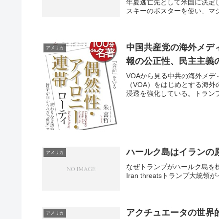
年夏逃亡先として米国に決定
スキーのポスターを使い、マジ
中国共産党の海外メデ
アメリカ
報の公正性、民主主義
VOAから見る中共の海外メ
（VOA）をはじめとする海
浸透を強化している。トランプ
ハールク島はイランの
アメリカ
なぜトランプがハールク島を標的にするのか W
Iran threatsトランプ
アクチュエータの世界
アメリカ