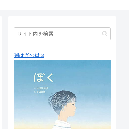
闇は光の母 3