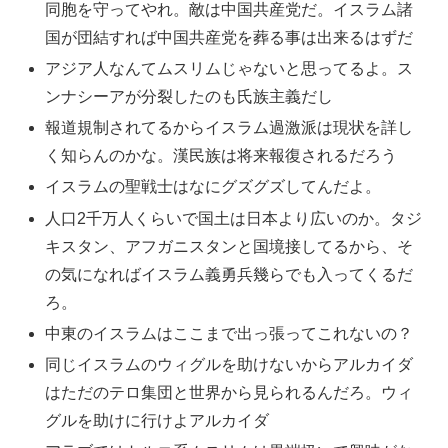
同胞を守ってやれ。敵は中国共産党だ。イスラム諸
国が団結すれば中国共産党を葬る事は出来るはずだ
アジア人なんてムスリムじゃないと思ってるよ。ス
ンナシーアが分裂したのも氏族主義だし
報道規制されてるからイスラム過激派は現状を詳し
く知らんのかな。漢民族は将来報復されるだろう
イスラムの聖戦士はなにグズグズしてんだよ。
人口2千万人くらいで国土は日本より広いのか。タジ
キスタン、アフガニスタンと国境接してるから、そ
の気になればイスラム義勇兵幾らでも入ってくるだ
ろ。
中東のイスラムはここまで出っ張ってこれないの？
同じイスラムのウィグルを助けないからアルカイダ
はただのテロ集団と世界から見られるんだろ。ウィ
グルを助けに行けよアルカイダ