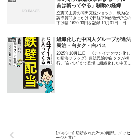
首は斬ってやる」騒動の経緯
立憲民主党の岡田克也ショック、執拗な
誘導質問きっかけで日経平均が歴代7位の
下げ幅-1620.93円を記録 10月31日 日中
首脳会談 「戦略的互恵関係」で合意 11月
01日 高市氏が台湾のAPEC代表の林信
義 (リン・シンギ) 氏と会談 1...
組織化した中国人グループが違法
DQN
民泊・白タク・白バス
2025年10月11日 《チャイナタウン化し
た晴海フラッグ》違法民泊や白タクが横
行、“白バス”まで登場…組織化した中国人
グループが中国人観光客相手に荒稼ぎ、
住人とのトラブルも続出晴海フラッグで
は、中国人観光客を相手にした組織化さ
れた中国人グ...
[メキシコ] 切断された2つの頭部。メッセ
ージと共に