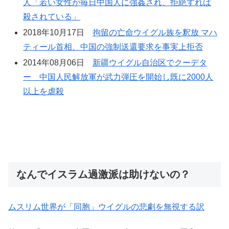
人「若い女性が毎日中国人に強姦され、拒絶すれば
殺されている」
2018年10月17日
拘留の亡命ウイグル族を釈放 マハ
ティール首相、中国の強制送還要求を事実上拒否
2014年08月06日
新疆ウイグル自治区でクーデタ
ー 中国人民解放軍が武力弾圧を開始し既に2000人
以上を虐殺
なんでイスラム過激派は助けないの？
ムスリム世界が「同胞」ウイグルの悲劇を無視する訳