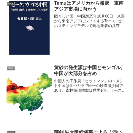
Temuはアメリカから撤退 東南
中国
アジア市場に向かう
図々しい国、中国2025年10月08日 米国
から東南アジアにシフトするTemu。セミ
ホスティングモデルで現地業者の共存を
はかる 中国の越境EC大手Temuがアメリ
カでの成長鈍化を受け、東南アジア市場
へ戦略的にシフトしている現状を分析し
ている...
黄砂の発生源は中国とモンゴル。
中国
中国が大部分を占め
中国人の工作員「ヒットマン」のコメン
ト中国はG20の中で唯一の砂漠減少国で
あり、森林面積増加は世界1位。ソース：
2019年 NASA1999年、中国の森林面積は
177万km22019年、中国の森林面積は220
万km220年間で43万平方キ...
薛剣 駐大阪総領事による「汚い
DQN