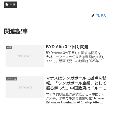
中国
管理人
関連記事
BYD Atto 3 下回り問題
中国
BYDのAtto 3の下回りに関する問題を、
大林モータースの切り抜き動画が指摘し
ている。動画概要この動画は2025年12月
14日に公開された大林モータースの切り
抜きで、元動画（）からBYD Atto 3の下
回りの耐久性や品質に焦点を当てた内...
マナスはシンガポールに拠点を移
アメリカ
転。「シンガポール企業」として
振る舞った。中国政府は「ルーツ
が中国国内にある」と判断。「技
マナス買収阻止の余波広がる－中国テッ
術流出」と見なして介入
ク大手、米中で事業分割厳格化Chinese
Billionaire Overhauls AI Startup After
Warning on Manus中国のテック企業家、
陳天橋氏が率いるAIスタートア...