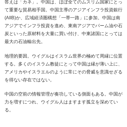
答えは「カネ」。中国は、ほぼ全てのムスリム国家にとっ
て重要な貿易相手国。中国主導のアジアインフラ投資銀行
(AIIB)か、広域経済圏構想「一帯一路」に参加。中国は南
アジアでインフラ投資を進め、東南アジアでパーム油や石
炭といった原材料を大量に買い付け、中東諸国にとっては
最大の石油輸出先。
地理的要因。ウイグルはイスラム世界の極めて周縁に位置
する。多くのイスラム教徒にとって中国は縁が薄い上に、
アメリカやイスラエルのように常にその脅威を意識せざる
を得ない存在ではない。
中国の空前の情報管理が奏功している側面もある。中国が
力を増すにつれ、ウイグル人はますます孤立を深めてい
る。