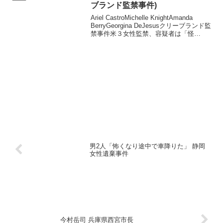
ブランド監禁事件)
Ariel CastroMichelle KnightAmanda
BerryGeorgina DeJesusクリーブランド監
禁事件米３女性監禁、容疑者は「怪
物」 兄弟にインタビュー 「兄弟ではな
く怪物」「獄中で朽ち果てればいい」
――。米オ...
男2人「怖くなり途中で車降りた」 静岡
女性遺棄事件
今村岳司 兵庫県西宮市長