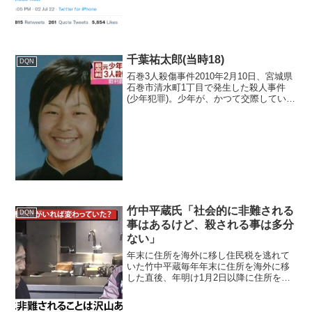
ショップに行こう」って発想する人はど
ういう頭の構造な...
千葉祐太郎(当時18)
DQN
石巻3人殺傷事件2010年2月10日、宮城県
石巻市清水町1丁目で発生した殺人事件
(少年犯罪)。少年が、かつて交際していた
少女の家に押し入り、少女の親族・知人3
人を殺傷した。裁判員裁判で死刑判決を
受け確定し、裁判員裁判では初の少年死
刑囚となっ...
竹中平蔵氏「社会的に非難される
DQN
事はあるけど、殺される事は多分
ない」
年末に住所を海外に移し住民税を逃れて
いた竹中平蔵毎年年末に住所を海外に移
した直後、年明け1月2日以降に住所を日
本に戻して住民税を逃れていたのは竹中
先生でしたね。取り巻きのおべんちゃら
で国民から支持されていると勘違い東ア