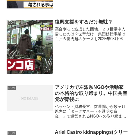
ジアの共存共栄につなが...
復興支援をするだけ無駄？
DQN
高台削って造成した団地、２３世帯中入
居したのは２世帯だけ…集団移転事業は
１戸６億円超のケースも2025年03月06日
宮城県石巻市渡波 佐須団地 福島県いわ
き市長「原発避難者、働かずパチンコば
かり」「市内のパチンコ屋は満員だ」福
島県いわき市の...
アメリカで左派系NGOや活動家
DQN
の本格的な取り締まり。中国共産
党が背後に
ベッセント財務長官、数週間から数ヶ月
以内に「ダークマネー（不透明な資
金）」で運営されるNGOへの取り締まり
強化を示唆 Bessent Signals Crackdown
On Dark-Money Funded NGOs In
"Weeks...
Ariel Castro kidnappings(クリー
DQN