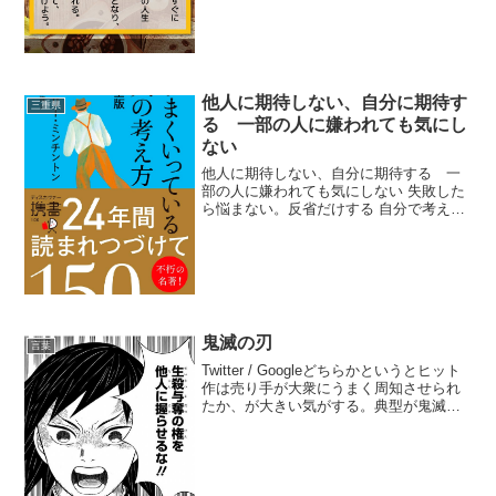
他人に期待しない、自分に期待す
三重県
る 一部の人に嫌われても気にし
ない
他人に期待しない、自分に期待する 一
部の人に嫌われても気にしない 失敗した
ら悩まない。反省だけする 自分で考え
て、自分で決める 感謝や褒め言葉はすぐ
に口にする 本当にしたくないことは断る
自分の健康と気分は自分で責任を持つ 他
人に期待しない...
鬼滅の刃
言葉
Twitter / Googleどちらかというとヒット
作は売り手が大衆にうまく周知させられ
たか、が大きい気がする。典型が鬼滅の
刃。作品としては面白くないし名作は他
に沢山あるけど、今や国民の大半が認知
してる作品。話題になり始めたタイミン
グで薪...