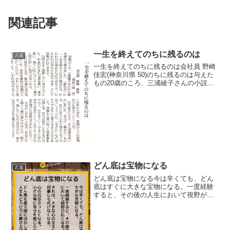
関連記事
一生を終えてのちに残るのは
言葉
一生を終えてのちに残るのは会社員 野崎
佳宏(神奈川県 50)のちに残るのは与えた
もの20歳のころ、三浦綾子さんの小説を
夢中で読みました。「続氷点」に「一生
を終えてのちに残るのは、われわれが集
めたものではなくて、われわれが与えた
ものである」...
どん底は宝物になる
言葉
どん底は宝物になる今は辛くても、どん
底はすぐに大きな宝物になる。一度経験
すると、その後の人生において視野が広
くなる。それは、大きな心の支えとな
り、何事にもめげなくなる。心の芯がぶ
っとくなる。小さな事に幸せを感じられ
る。どん底を最大限に活かし...