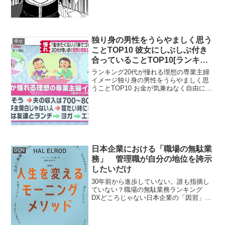
独り身の男性をうらやましく思う
幸せ
ことTOP10 彼女にしぶしぶ付き
合っていることTOP10[ランキン
グ]
ランキング20代が憧れる理想の専業主婦
イメージ独り身の男性をうらやましく思
うことTOP10 お金が気兼ねなく自由に使
える 168pt 休日を気兼ねなく自分の趣味
に使える 103pt 一人の時間を十分持てる
96pt 妻に小言を言われなくて済...
日本企業における「職場の無駄業
DQN
務」 管理職が自分の地位を誇示
したいだけ
30年前から進歩していない。誰も指摘し
ていない？職場の無駄業務ランキング
DXどころじゃない日本企業の「因習」な
のか日本企業における「職場の無駄業
務」ランキングは以下の通りです。 朝礼
への参加意見例：内容が毎回同じで時間