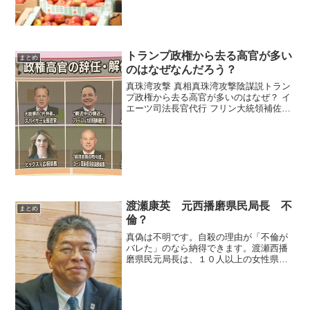
に大量につぎ込んでるからそれがGDPを
上げてい...
トランプ政権から去る高官が多い
まとめ
のはなぜなんだろう？
真珠湾攻撃 真相真珠湾攻撃陰謀説トラン
プ政権から去る高官が多いのはなぜ？ イ
エーツ司法長官代行 フリン大統領補佐官
(国家安全保障担当) コミーFBI長官 ダブ
キ広報部長 スパイサー報道官 プリーバス
首席補佐官 スカラムッチ広報部長 バノン
大...
渡瀬康英 元西播磨県民局長 不
まとめ
倫？
真偽は不明です。自殺の理由が「不倫が
バレた」のなら納得できます。渡瀬西播
磨県民元局長は、１０人以上の女性県職
員と不倫？2024年11月02日 渡瀬西播磨
県民元局長は、１０人以上の女性県職員
と不倫をしていた事が、公的パソコンに
入っていた画像か...