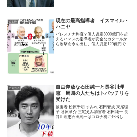
現在の最高指導者 イスマイル・
まとめ
ハニヤ
パレスチナ利権？個人資産3000億円を超
えるハマスの指導者が安全なカタールか
ら攻撃命令を出し、個人資産120億円で別
荘を3件所有するネタニヤフが報復命令を
出し、両サイドとも金のない一般大衆が
いがみ合って殺し合いをさせられている
の、人々の真の...
自由奔放な石田純一と長谷川理
マスコミ
恵 周囲の人たちはトバッチリを
受けた
被害者 松原千明 すみれ 石田壱成 東尾理
子 谷原章介 三宅えみ加害者 石田純一 長
谷川理恵石田純一はコロナ禍に外出して
世間を騒がせたり、不貞相手の長谷川理
恵も、今では恐妻キャラでテレビ出演。2
人は自由奔放に生きていますが、周りは
翻弄され続...