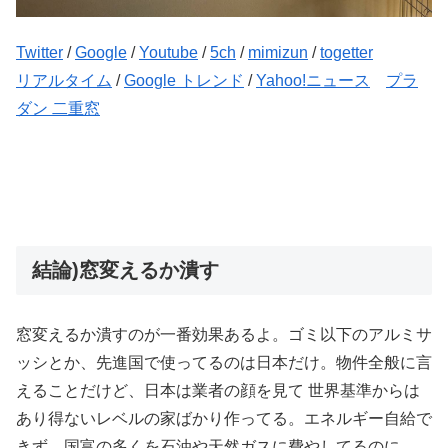
Twitter
/
Google
/
Youtube
/
5ch
/
mimizun
/
togetter
リアルタイム
/
Google トレンド
/
Yahoo!ニュース
プラ
ダン 二重窓
結論)窓変えるか潰す
窓変えるか潰すのが一番効果あるよ。ゴミ以下のアルミサ
ッシとか、先進国で使ってるのは日本だけ。物件全般に言
えることだけど、日本は業者の顔を見て 世界基準からは
あり得ないレベルの家ばかり作ってる。エネルギー自給で
きず、国富の多くを石油や天然ガスに費やしてるのに。