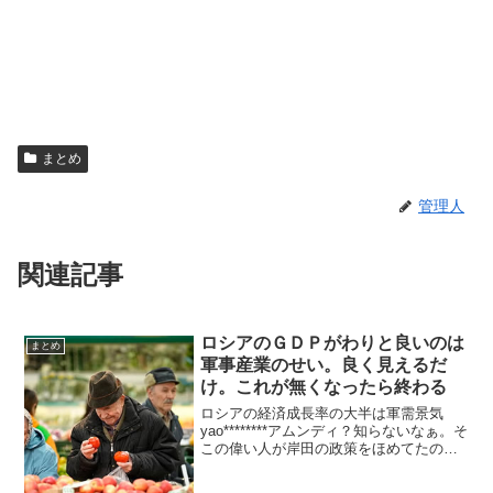
まとめ
管理人
関連記事
ロシアのＧＤＰがわりと良いのは
まとめ
軍事産業のせい。良く見えるだ
け。これが無くなったら終わる
ロシアの経済成長率の大半は軍需景気
yao********アムンディ？知らないなぁ。そ
この偉い人が岸田の政策をほめてたのは
知ってるけどね。 ロシアの経済成長率の
大半は軍需景気で資金・資源を軍需部門