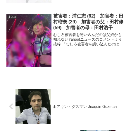
被害者：浦仁志 (62) 加害者：田
まとめ
村瑠奈 (29) 加害者の父：田村修
(59) 加害者の母：田村浩子
(60) 札幌ホテル切断遺体
むしろ被害者を誘い込んだのは父娘かも
知れないYahoo!ニュースのコメントより
抜粋 「むしろ被害者を誘い込んだのは父
娘かも知れない」 「発覚してないべつの
被害者がいないのかとかまで心配にな
る」 「事件が異常すぎて、容疑者本人た
ちの自供がない...
ホアキン・グスマン Joaquin Guzman