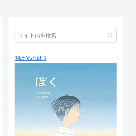
闇は光の母 3