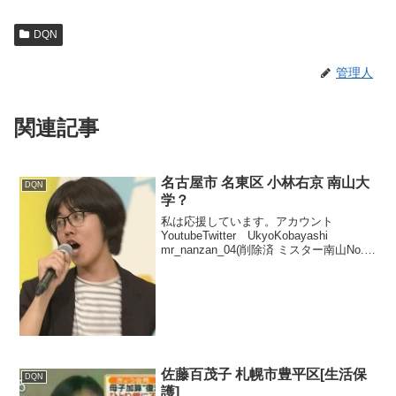
DQN
管理人
関連記事
名古屋市 名東区 小林右京 南山大
DQN
学？
私は応援しています。アカウント
YoutubeTwitter UkyoKobayashi
mr_nanzan_04(削除済 ミスター南山No.4)
新しいキャラが出てきた小林右京
2ch / Twitter / Google / Youtube...
佐藤百茂子 札幌市豊平区[生活保
DQN
護]