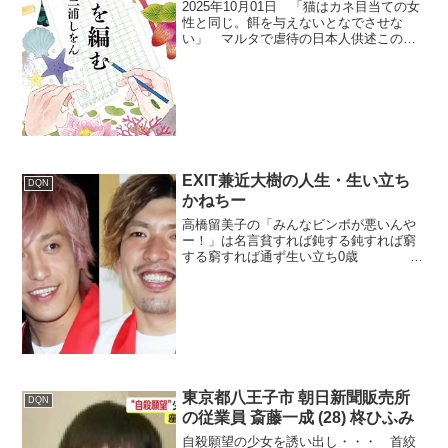
2025年10月01日 「猫はカネ目当ての女
性と同じ。餌を与えないとなでさせな
い」 マルタで虐待の日本人供述この記
事は、地中海の島国マルタで今年7月から
8月にかけて発生した日本人による猫虐待
事件について報じています。事件の概要
マルタ島スリ...
EXIT兼近大樹の人生・生い立ち
DQN
かねちー
高橋留美子の「みんなビンボが悪いんや
ー！」は名言貧すれば鈍する鈍すれば窮
する窮すれば通ず生い立ち0歳 北
海道札幌市北区で4人兄妹の次男として生
まれる小学生時代 1998年04月に入学
し、2004年03月に卒業小学生時代 父親
が会社経営...
東京都八王子市 朝日新聞販売所
DQN
の従業員 斎藤一成 (28) 柊ひふみ
自殺願望の少女を誘い出し・・・ 首絞