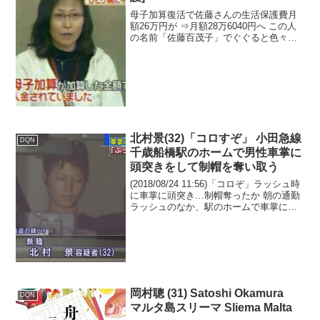
母子加算復活で佐藤さんの生活保護費月
額26万円が ⇒月額28万6040円へ この人
の名前「佐藤百茂子」でぐぐると色々出
て来ますね。 彼女は働けないほどの重度
の鬱病のはずなのに、あちらこちらで
色々と精力的に活動してたり、生活保護
受けてる期間中...
北村景(32)「コロすぞ」 小田急線
DQN
千歳船橋駅のホームで男性車掌に
頭突きをして制帽を奪い取う
(2018/08/24 11:56)「コロぞ」ラッシュ時
に車掌に頭突き…制帽奪ったか 朝の通勤
ラッシュのなか、駅のホームで車掌に頭
突きをし、帽子を奪って逃げたとして32
歳の無職の男が逮捕されました。 北村景
容疑者は去年06月、小田急線千歳船...
岡村聰 (31) Satoshi Okamura
DQN
マルタ島スリーマ Sliema Malta