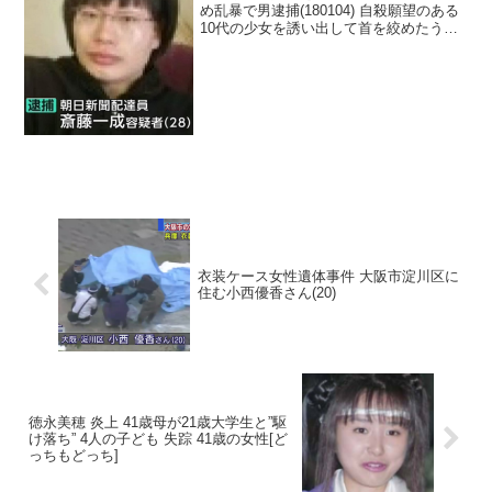
め乱暴で男逮捕(180104) 自殺願望のある
10代の少女を誘い出して首を絞めたうえ
に乱暴したとして、新聞配達員の28歳の
男が逮捕されました。 斎藤一成容疑者は
2日午後、関東に住む10代の少女を誘い出
し、...
衣装ケース女性遺体事件 大阪市淀川区に
住む小西優香さん(20)
徳永美穂 炎上 41歳母が21歳大学生と”駆
け落ち” 4人の子ども 失踪 41歳の女性[ど
っちもどっち]