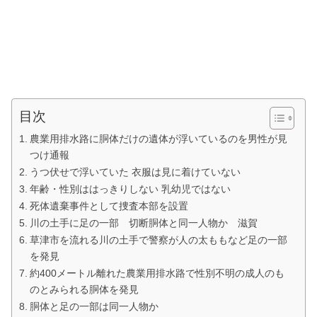
目次
農業用排水路に胴体だけの遺体が浮いているのを男性が見
つけ通報
うつ伏せで浮いていた 衣服は見に着けていない
年齢・性別ははっきりしない 乳幼児ではない
死体遺棄事件として捜査本部を設置
川の土手に足の一部 切断胴体と同一人物か 滋賀
草津市を流れる川の土手で警察が人の太ももなど足の一部
を発見
約400メートル離れた農業用排水路で性別不明の成人のも
のとみられる胴体を発見
胴体と足の一部は同一人物か