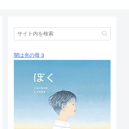
闇は光の母 3