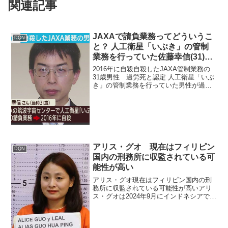
関連記事
JAXAで請負業務ってどういうこ
DQN
と？ 人工衛星「いぶき」の管制
業務を行っていた佐藤幸信(31)さ
ん、2016年に自殺
2016年に自殺自殺したJAXA管制業務の
31歳男性 過労死と認定 人工衛星「いぶ
き」の管制業務を行っていた男性が過労
死と認められました。 遺族によります
と、佐藤幸信さん(当時31)はJAXA(宇宙航
空研究開発機構)の筑波宇宙センターで人
工...
アリス・グオ 現在はフィリピン
DQN
国内の刑務所に収監されている可
能性が高い
アリス・グオ現在はフィリピン国内の刑
務所に収監されている可能性が高いアリ
ス・グオは2024年9月にインドネシアで逮
捕され、その後フィリピンに強制送還さ
れました。フィリピン到着後はケソン市
のキャンプ・クラメにある国家警察本部