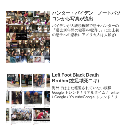
ハンター・バイデン ノートパソ
DQN
コンから写真が流出
バイデンが大統領権限で息子ハンターの
『過去10年間の犯罪を帳消し』に史上初
の息子への恩赦にアメリカ人は大騒ぎ(海
外の反応)2024年12月02日 反対意見)バイ
デン大統領が息子ハンターに恩赦を与え
ないという約束を反故にする 賛成意見)こ
れが...
Left Foot Black Death
DQN
Brother(左足壊死ニキ)
海外ではまだ報道されていない模様
Google トレンド / リアルタイム / Twitter
/ Google / YoutubeGoogle トレンド / リア
ルタイム / Twitter / Google / YoutubeLeft
4...