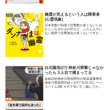
で一晩拘留され、現...
幽霊が見えるという人は障害者
DQN
[心霊現象]
日本有数の戦場で目撃数が多くないとお
かしいなぜか山の中など、ふだん人のい
ない場所で目撃報告が多くないですか？
都市別の観光スポット那覇市の戦場跡 -
沖縄県糸満市の戦場跡 - 沖縄県関ヶ原町
の戦場跡 - 不破郡瀬戸康史「家族ぜんい
ん見えるんで...
白石隆浩(27) 神奈川県警じゃなか
DQN
ったら３人目で捕まってる
金銭目的神奈川県座間市の死体遺棄事件
神奈川県座間市緑ヶ丘6丁目16-15シーバ
スハイム2階 ８月下旬に引っ越してから
９人全員殺害 金銭目的で殺した 浴室で解
体 接点は自殺サイト？ 女性8人全員に暴
行した。ホモ？ 猫砂は2チャンネルで聞
いた...