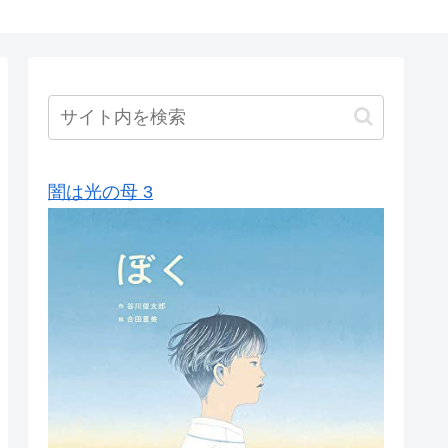
闇は光の母 3