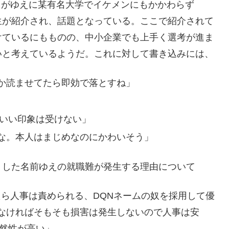
あるがゆえに某有名大学でイケメンにもかかわらず
活生が紹介され、話題となっている。ここで紹介されて
けているにもものの、中小企業でも上手く選考が進ま
いと考えているようだ。これに対して書き込みには、
か読ませてたら即効で落とすね」
はいい印象は受けない」
な。本人はまじめなのにかわいそう」
うした名前ゆえの就職難が発生する理由について
たら人事は責められる、DQNネームの奴を採用して優
なければそもそも損害は発生しないので人事は安
蓋然性が高い」