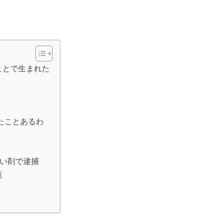
ことで生まれた
たことあるわ
せい剤で逮捕
覧