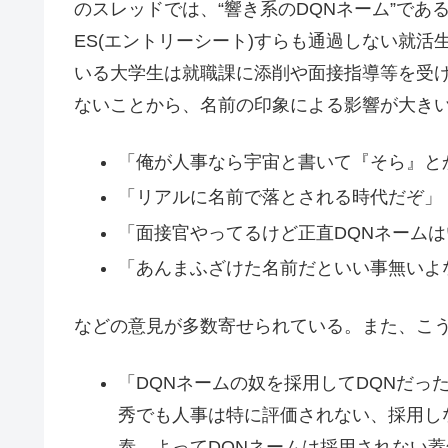
のスレッドでは、“響き系のDQNネーム”で
ES(エントリーシート)すらも通過しない就
いる大学生は就職課に添削や面接指導等を受
ないことから、名前の印象による影響が大き
「俺が人事なら宇宙と書いて『そら』と
「リアルに名前で落とされる時代だぞ」
「面接官やってるけど正直DQNネーム
「あんまふざけた名前だといい事無いよ
などの意見が多数寄せられている。また、こ
「DQNネームの奴を採用してDQNだっ
秀でも人事は特に評価されない、採用し
泰、よってDQNネームは採用されない