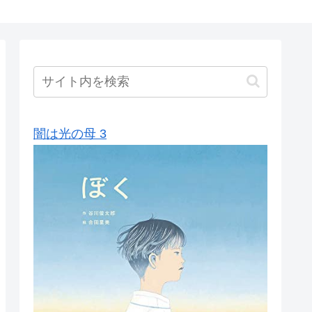
闇は光の母 3