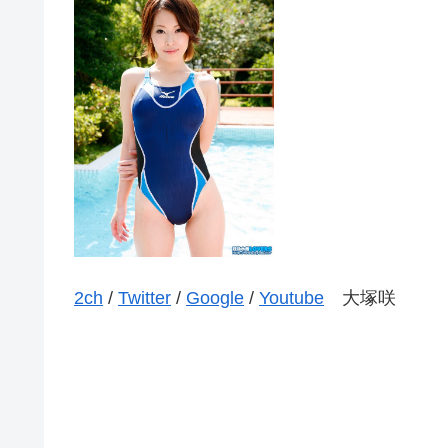
2ch
/
Twitter
/
Google
/
Youtube
大塚咲