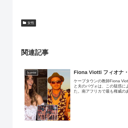
女性
関連記事
Fiona Viotti フィ
Scandal
ケープタウンの教師Fiona 
と夫のパヴォは、この疑惑に
た。南アフリカで最も権威のあ