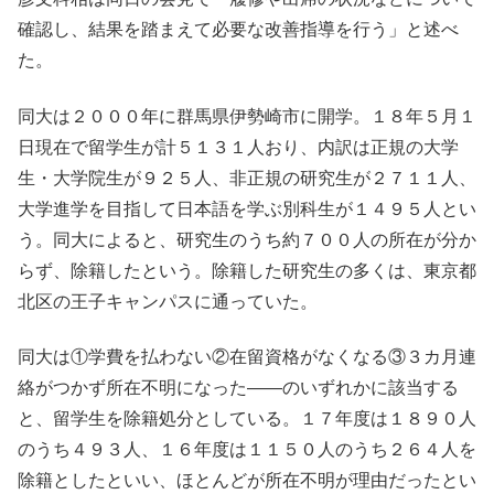
確認し、結果を踏まえて必要な改善指導を行う」と述べ
た。
同大は２０００年に群馬県伊勢崎市に開学。１８年５月１
日現在で留学生が計５１３１人おり、内訳は正規の大学
生・大学院生が９２５人、非正規の研究生が２７１１人、
大学進学を目指して日本語を学ぶ別科生が１４９５人とい
う。同大によると、研究生のうち約７００人の所在が分か
らず、除籍したという。除籍した研究生の多くは、東京都
北区の王子キャンパスに通っていた。
同大は①学費を払わない②在留資格がなくなる③３カ月連
絡がつかず所在不明になった――のいずれかに該当する
と、留学生を除籍処分としている。１７年度は１８９０人
のうち４９３人、１６年度は１１５０人のうち２６４人を
除籍としたといい、ほとんどが所在不明が理由だったとい