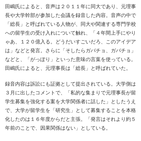
田嶋氏によると、音声は２０１１年に同大であり、元理事
長や大学幹部が参加した会議を録音した内容。音声の中で
「総長」と呼ばれている人物が、同大や関連する専門学校
への留学生の受け入れについて触れ、「４年間上手にやり
ゃあ、１２０億入る。どうだいすごいだろ、このアイデア
は」などと発言。さらに「そしたらガバチョ、ガバチョ」
などと、「がっぽり」といった意味の言葉を使っている。
田嶋氏によると、元理事長は「総長」と呼ばれていた。
録音内容は訴訟にも証拠として提出されている。大学側は
３月に出したコメントで、「私的な集まりで元理事長が留
学生募集を強化する案を大学関係者に話した」としたうえ
で、大学が留学生を「研究生」として募集することを本格
化したのは１６年度からだと主張。「発言はそれより約５
年前のことで、因果関係はない」としている。