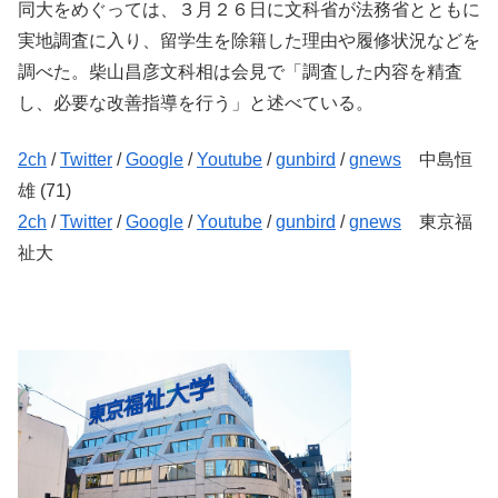
同大をめぐっては、３月２６日に文科省が法務省とともに
実地調査に入り、留学生を除籍した理由や履修状況などを
調べた。柴山昌彦文科相は会見で「調査した内容を精査
し、必要な改善指導を行う」と述べている。
2ch
/
Twitter
/
Google
/
Youtube
/
gunbird
/
gnews
中島恒
雄 (71)
2ch
/
Twitter
/
Google
/
Youtube
/
gunbird
/
gnews
東京福
祉大