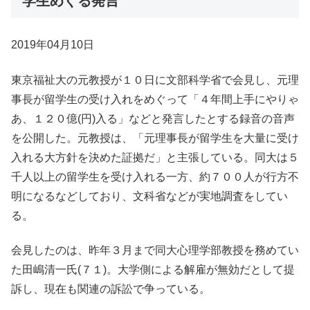
学生めぐる発言
2019年04月10日
東京福祉大の元教授が１０日に文部科学省で会見し、元理
事長が留学生の受け入れをめぐって「４年間上手にやりゃ
あ、１２０億(円)入る」などと発言したとする録音の音声
を公開した。元教授は、「元理事長が留学生を大量に受け
入れる大方針を決めた証拠だ」と主張している。同大は５
千人以上の留学生を受け入れる一方、約７００人が行方不
明になるなどしており、文科省などが実地調査をしてい
る。
会見したのは、昨年３月まで同大心理学部教授を務めてい
た田嶋清一氏(７１)。大学側による解雇が無効だとして提
訴し、現在も関連の訴訟で争っている。