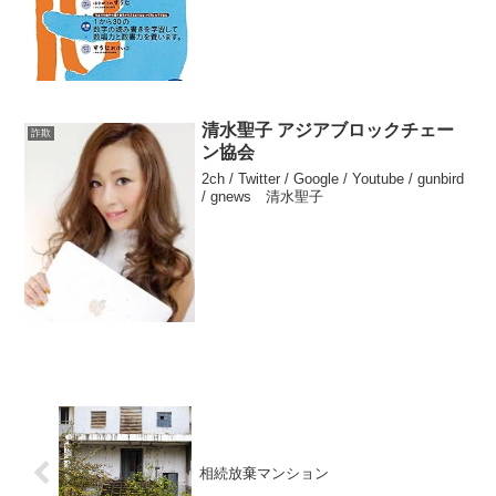
ィング・グループ」の幹部、王イク棠容
疑者が台湾で資金洗浄容疑で拘束され
た。大阪市...
清水聖子 アジアブロックチェー
詐欺
ン協会
2ch / Twitter / Google / Youtube / gunbird
/ gnews 清水聖子
相続放棄マンション