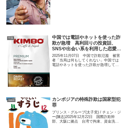
らは実際に企業や組織がIoTを活用して業
務効率化、コスト削減、顧客体験の向上
などを実現した例です。製...
中国では電話やネットを使った詐
中国
欺が急増 高利回りの投資話、
SNSや出会い系を利用した恋愛詐
欺、警察や銀行を装ったなりすま
2025年11月07日 中国で詐欺氾濫 被害
し電話、そしてアプリ操作を通じ
者「当局は何もしてくれない」中国では
電話やネットを使った詐欺が急増してお
た金や個人情報の奪取など
り、被害者は「当局は何もしてくれな
い」と強い不満を抱いています。詐欺の
手口は多彩で巧妙であり、高利回りの投
資話、SNSや出会...
カンボジアの特殊詐欺は国家型犯
Slave
罪
プリンス・グループ(太子党) / チェン・ジ
ー(陳志)2025年12月22日 国際詐欺幹
部、大阪に拠点 台湾で拘束、資金洗浄
疑い国際詐欺組織「プリンス・ホールデ