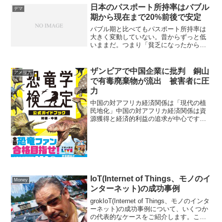
日本のパスポート所持率はバブル
デマ
期から現在まで20%前後で安定
バブル期と比べてもパスポート所持率は
大きく変動していない。昔からずっと低
いままだ。つまり「貧乏になったからパ
スポートを所持しなくなった」という事
実はない日本のパスポート所持率は20%
前後日本のパスポート所持率はバブル期
ザンビアで中国企業に批判 銅山
アメリカ
（1980-90年代）...
で有毒廃棄物が流出 被害者に圧
力
中国の対アフリカ経済関係は「現代の植
民地化」中国の対アフリカ経済関係は資
源獲得と経済的利益の追求が中心です。
これがアフリカの資源搾取や債務依存の
構造現地での雇用機会の制限や社会的不
安も引き起こしている。こうした構造は
「現代の植民地化」として...
IoT(Internet of Things、モノのイ
Money
ンターネット)の成功事例
grokIoT(Internet of Things、モノのインタ
ーネット)の成功事例について、いくつか
の代表的なケースをご紹介します。これ