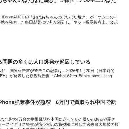
ばあちゃんのぽたぽた焼き」→韓国「ハルモ二のぽた
57:42.97 ID:cvnAM5Ua0「おばあちゃんのぽたぽた焼き」が「オムニのﾆ
との提携を発表した亀田製菓に批判が殺到し、ネット掲示板炎上、公式
る問題の多くは人口爆発が起因している
に 国連報告書が警告この記事は、2026年1月20日（日本時間
が発表した旗艦報告書『Global Water Bankruptcy: Living
Phone強奪事件が急増 6万円で買取られ中国で転
で盗まれた最大4万台の携帯電話を中国に送っていた疑いのある犯罪グ
ニュースイギリス警察が携帯電話の窃盗団に対して過去最大規模の摘