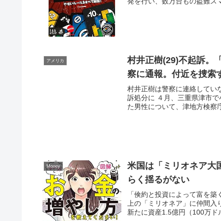
発を行い、数万台もの盗難スマ
村井正樹(29)不起訴
アメリカ
察に通報。付近を捜索
村井正樹は警察に連絡してい
訴処分に ４月、三重県津市
た男性について、津地方検察庁
米国は「ミリオネア大
Money
らく揺るがない
「倹約と投資によって富を築く
上の「ミリオネア」に仲間入り 
新たに資産1.5億円（100万ド