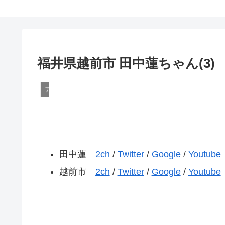
福井県越前市 田中蓮ちゃん(3)
アメリカ
田中蓮
2ch
/
Twitter
/
Google
/
Youtube
越前市
2ch
/
Twitter
/
Google
/
Youtube