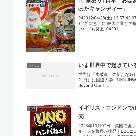
[画像あり] 日本「お
アメリカ
ぽたキャンディー」
942012/04/28(土) 13:
ﾀﾞﾆﾀﾞ焼き」に 韓国企業
ブログも炎上104201...
いま世界中で起きてい
アメリカ
世界は「水破産」の新たな時代
21日）に国連大学（UNU-INWEH）
Beyond Our H...
イギリス・ロンドンでi
DQN
売
2025年10月07日 英国
ループを警察が摘発｜BBC