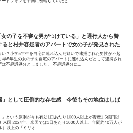
ートフォンを中国に密輸していたと...
。「女の子を不審な男がつけている」と通行人から警
すると村井容疑者のアパートで女の子が発見された
ない？小学5年生を自宅に連れ込んだ疑いで逮捕された男性が不起
で小学5年生の女の子を自宅のアパートに連れ込んだとして逮捕され
は不起訴処分としました。 不起訴処分に...
国」として圧倒的な存在感 今後もその地位はしば
」という原則が今も有効1日あたり1000人以上が資産1.5億円以
米国 2024年、米国では1日あたり1000人以上、年間約40万人が
ル）以上の「ミリオ...