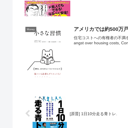
アメリカでは約500万
Money
住宅コストへの有権者の不満を前
angst over housing costs, C
[原晋] 1日10分走る青トレ.