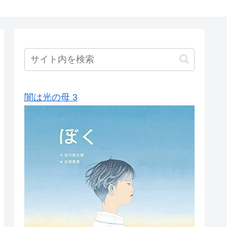
闇は光の母 3