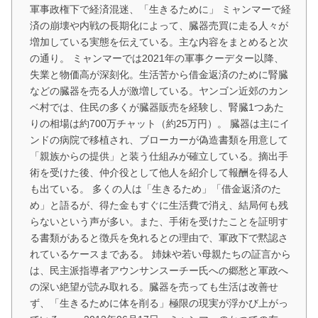
軍事政権下で経済混迷、「生きるために」 ミャンマーで経
済の崩壊や内戦の長期化によって、臓器売買に走る人々が
増加している実態を伝えている。主な内容をまとめると次
の通り。 ミャンマーでは2021年の軍事クーデター以降、
失業と物価高が深刻化。生活苦から借金返済のために腎臓
などの臓器を売る人が激増している。ヤンゴン近郊のカン
ベ村では、住民の多くが臓器販売を経験し、腎臓1つあた
りの相場は約700万チャット（約25万円）。 臓器は主にイ
ンドの病院で移植され、ブローカーが偽造書類を用意して
「親族からの提供」と装う仕組みが確立している。摘出手
術を受けた後、仲介役として他人を紹介して報酬を得る人
も出ている。 多くの人は「生きるため」「借金返済のた
め」と語るが、得た金もすぐに生活費で消え、結局何も残
らないという声が多い。また、手術を受けたことを証明す
る書類があると徴兵を免れるとの理由で、軍政下で黙認さ
れているケースまである。 姉妹や若い母親たちの証言から
は、民主派指導者アウンサンスーチー氏への郷愁と軍政へ
の深い絶望が読み取れる。臓器を売っても生活は改善せ
ず、「生きるために体を削る」極限の現実が浮かび上がっ