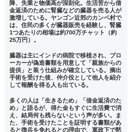
降、失業と物価高が深刻化。生活苦から借
金返済のために腎臓などの臓器を売る人が
激増している。ヤンゴン近郊のカンベ村で
は、住民の多くが臓器販売を経験し、腎臓
1つあたりの相場は約700万チャット（約
25万円）。
臓器は主にインドの病院で移植され、ブロ
ーカーが偽造書類を用意して「親族からの
提供」と装う仕組みが確立している。摘出
手術を受けた後、仲介役として他人を紹介
して報酬を得る人も出ている。
多くの人は「生きるため」「借金返済のた
め」と語るが、得た金もすぐに生活費で消
え、結局何も残らないという声が多い。ま
た、手術を受けたことを証明する書類があ
ると徴兵を免れるとの理由で、軍政下で黙