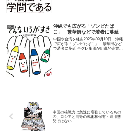
沖縄でも広がる「ゾンビたば
中国
こ」 繁華街などで若者に蔓延
中国や台湾を経由2025年09月10日 沖縄
で広がる「ゾンビたばこ」 繁華街など
で若者に蔓延 半グレ集団が組織的売買か
麻薬流通ルートの一角担う可能性沖縄で
「ゾンビたばこ」と呼ばれる危険薬物が
若者を中心に出回り、社会問題化してい
る。これは未...
中国の核戦力は急速に増強しているもの
の、ロシアと同等の戦術核保有・運用態
勢ではない