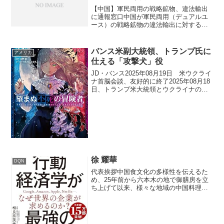
【中国】軍民両用の戦略鉱物、違法輸出
に通報窓口中国が軍民両用（デュアルユ
ース）の戦略鉱物の違法輸出に対する通
報窓口を設置したことで、日本をはじめ
とする世界各国への重要な鉱物の供給が
さらに滞る、または厳しく管理される恐
バンス米副大統領、トランプ氏に
アメリカ
れがあります。特に日本は...
仕える「攻撃犬」役
JD・バンス2025年08月19日 米ウクライ
ナ首脳会談、友好的に終了2025年08月18
日、トランプ米大統領とウクライナのゼ
レンスキー大統領がホワイトハウスで会
談を行った。2月の会談では激しい口論が
あったが、今回は和やかな雰囲気で終了
した...
​徐 耀華
DQN
​代表挨拶中国食文化の多様性を伝えるた
め、25年前から六本木の地で御膳房を立
ち上げて以来、様々な地域の中国料理を
紹介してまいりました。ずっとブレなか
ったのは医食同源、美味求真、不時不
食、華魂和装というコンセプトでした。
日本の皆さんに普段触れ...