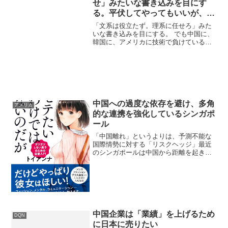
せ」みたいな書き込みを目にす
る。平伏してやってもいいが、中
国に、韓国に、アメリカに技術で
「文系は役立たず。理系に任せろ」みた
負けているじゃない？
いな書き込みを目にする。 でも中国に、
韓国に、アメリカに技術で負けているじ
ゃない？152017年08月16日 12:19
ID:Zls9Wk9b0＞日本では、ITの導入が＞
「技術者の、技術者による、技術者...
中国への過度な依存を避け、多角
アメリカ
的な連携を強化しているシンガポ
ール
「中国離れ」というよりは、予測不能な
国際情勢に対する「リスクヘッジ」最近
のシンガポールは中国から距離を起きつ
つある？シンガポールが中国から一方的
に「距離を置いている」というよりは、
米中対立が激化する中で、自国の生存戦
略として「中国への過度な...
中国企業は「業績」を上げるため
DQN
に日本に売りたい