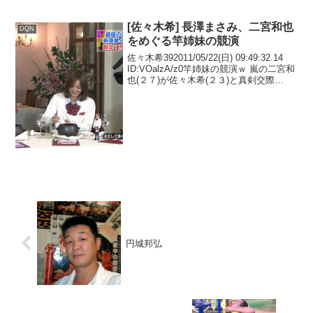
[佐々木希] 長澤まさみ、二宮和也
DQN
をめぐる竿姉妹の競演
佐々木希392011/05/22(日) 09:49:32.14
ID:VOalzA/z0竿姉妹の競演ｗ 嵐の二宮和
也(２７)が佐々木希(２３)と真剣交際
★2422011/05/22(日) 09:50:06.86
ID:WHRB4WhvO二宮...
円城邦弘