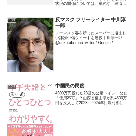
状況の関係については、単純な「経済悪
化＝侵略」という相関よりも、むしろ
「資源価格の高騰による自信」や「サプ
ライチェーンの再編を通じた構造的支
反マスク フリーライター 中川淳
DQN
配」といった側面が強く見られ...
一郎
ノーマスク客を断ったスーパーに凄まじ
い誹謗中傷ツイートを連投中川淳一郎
@unkotaberunoTwitter / Google /
Youtube / 5ch / mimizun/ リアルタイ
ム / Google トレンド 中川淳一郎オレ...
中国民の民度
DQN
4600万円投じた23基の公衆トイレ なぜ
「使用不可」？山西省稷山県が約4600万
円を投入して2023～2024年に農村部に建
設した23基の公衆トイレの多くは、完成
後一度も開放されていません。その主な
理由は以下の通りです。 村民のマナーが
悪...