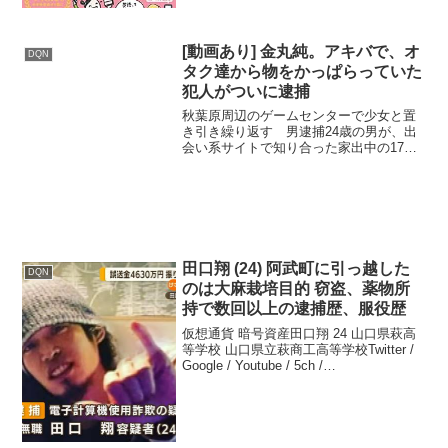
[動画あり] 金丸純。アキバで、オ
DQN
タク達から物をかっぱらっていた
犯人がついに逮捕
秋葉原周辺のゲームセンターで少女と置
き引き繰り返す 男逮捕24歳の男が、出
会い系サイトで知り合った家出中の17歳
の少女と、東京・秋葉原周辺のゲームセ
ンターで置き引きを繰り返していた疑い
で、警視庁に逮捕された。窃盗の疑いで
逮捕された無職・金丸...
田口翔 (24) 阿武町に引っ越した
DQN
のは大麻栽培目的 窃盗、薬物所
持で数回以上の逮捕歴、服役歴
仮想通貨 暗号資産田口翔 24 山口県萩高
等学校 山口県立萩商工高等学校Twitter /
Google / Youtube / 5ch /
mimizun / togetterリアルタイム / Google
トレンド / Yahoo!ニュ...