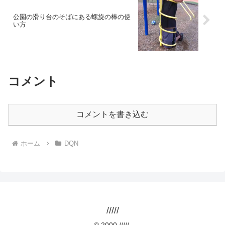
公園の滑り台のそばにある螺旋の棒の使
い方
コメント
コメントを書き込む
ホーム
DQN
/////
© 2000 /////.